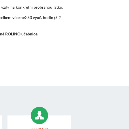
á vždy na konkrétní probranou látku.
 celkem více než 53 vyuč. hodin
(5.2.,
lušné ROLINO učebnice.