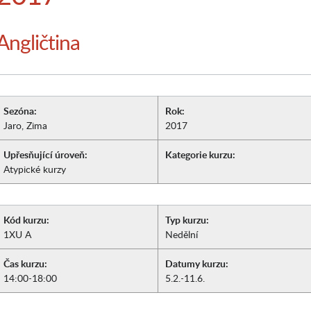
Angličtina
Sezóna:
Rok:
Jaro, Zima
2017
Upřesňující úroveň:
Kategorie kurzu:
Atypické kurzy
Kód kurzu:
Typ kurzu:
1XU A
Nedělní
Čas kurzu:
Datumy kurzu:
14:00-18:00
5.2.-11.6.