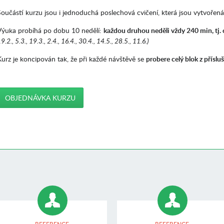
Součástí kurzu jsou i jednoduchá poslechová cvičení, která jsou vytvořen
Výuka probíhá po dobu 10 nedělí:
každou druhou neděli vždy
240 min, tj.
9.2., 5.3., 19.3., 2.4., 16.4., 30.4., 14.5., 28.5., 11.6.)
Kurz je koncipován tak, že při každé návštěvě se
probere celý blok z přís
OBJEDNÁVKA KURZU