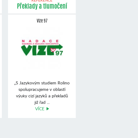
REFERENCE
Překlady a tlumočení
Vize 97
„S Jazykovým studiem Rolino
spolupracujeme v oblasti
výuky cizí jazyků a překladů
již řad ...
VÍCE