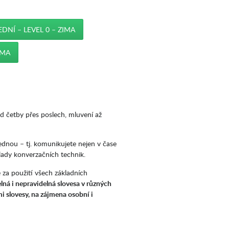
DNÍ – LEVEL 0 – ZIMA
IMA
d četby přes poslech, mluvení až
dnou – tj. komunikujete nejen v čase
lady konverzačních technik.
le za použití všech základních
lná i nepravidelná slovesa v různých
i slovesy, na zájmena osobní i