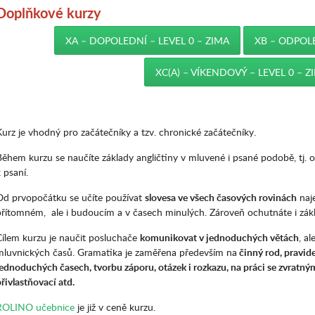
Doplňkové kurzy
XA – DOPOLEDNÍ – LEVEL 0 – ZIMA
XB – ODPOLE
XC(A) – VÍKENDOVÝ – LEVEL 0 – Z
Kurz je vhodný pro začátečníky a tzv. chronické začátečníky.
Během kurzu se naučíte základy angličtiny v mluvené i psané podobě, tj. o
 psaní.
Od prvopočátku se učíte používat
slovesa ve všech časových rovinách
naje
přítomném, ale i budoucím a v časech minulých. Zároveň ochutnáte i zák
Cílem kurzu je naučit posluchače
komunikovat v jednoduchých větách
, a
mluvnických časů. Gramatika je zaměřena především na
činný rod, pravide
jednoduchých časech, tvorbu záporu, otázek i rozkazu, na práci se zvratným
řivlastňovací atd.
ROLINO učebnice
je již v ceně kurzu.