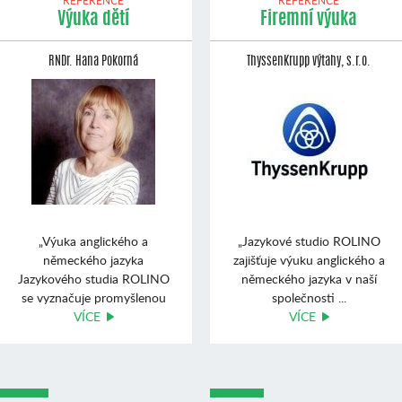
REFERENCE
REFERENCE
Výuka dětí
Firemní výuka
RNDr. Hana Pokorná
ThyssenKrupp výtahy, s.r.o.
„Výuka anglického a
„Jazykové studio ROLINO
německého jazyka
zajišťuje výuku anglického a
Jazykového studia ROLINO
německého jazyka v naší
se vyznačuje promyšlenou
společnosti ...
koncep ...
VÍCE
VÍCE