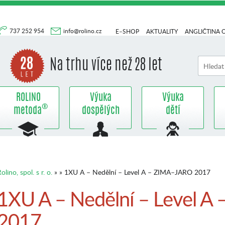
737 252 954
info@rolino.cz
E–SHOP
AKTUALITY
ANGLIČTINA 
Na trhu více než 28 let
ROLINO
Výuka
Výuka
®
metoda
dospělých
dětí
olino, spol. s r. o.
» » 1XU A – Nedělní – Level A – ZIMA–JARO 2017
1XU A – Nedělní – Level 
2017