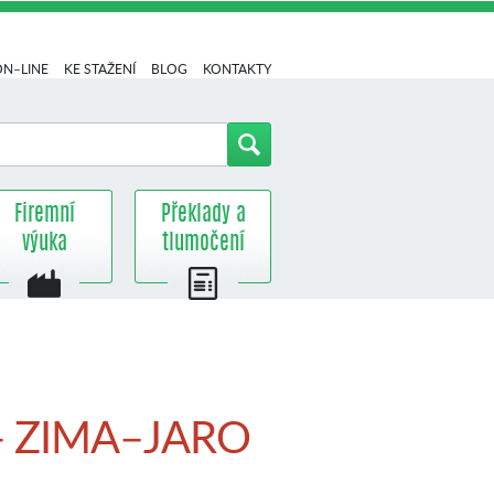
ON–LINE
KE STAŽENÍ
BLOG
KONTAKTY
Firemní
Překlady a
výuka
tlumočení
A – ZIMA–JARO