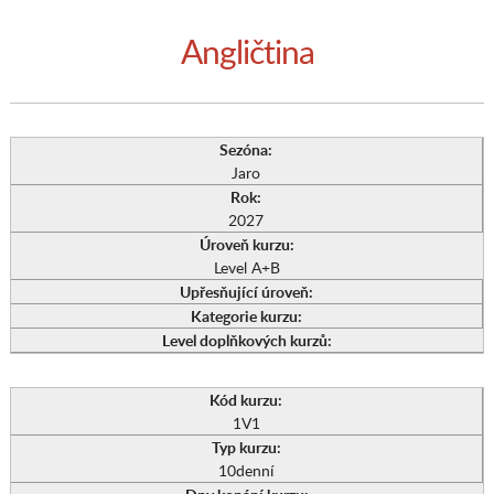
Angličtina
Sezóna:
Jaro
Rok:
2027
Úroveň kurzu:
Level A+B
Upřesňující úroveň:
Kategorie kurzu:
Level doplňkových kurzů:
Kód kurzu:
1V1
Typ kurzu:
10denní