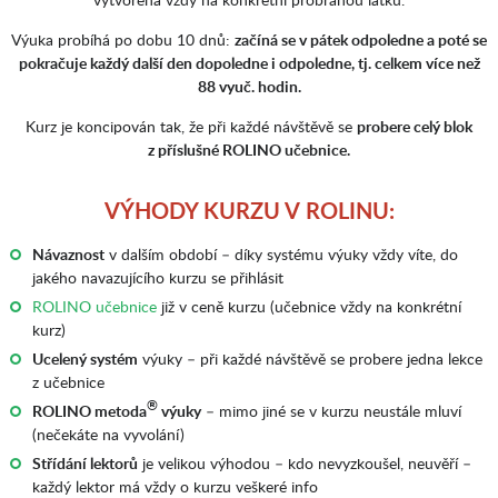
Výuka probíhá po dobu 10 dnů:
začíná se v pátek odpoledne a poté se
pokračuje každý další den dopoledne i odpoledne, tj. celkem více než
88 vyuč. hodin.
Kurz je koncipován tak, že při každé návštěvě se
probere celý blok
z příslušné ROLINO učebnice.
VÝHODY KURZU V ROLINU:
Návaznost
v dalším období – díky systému výuky vždy víte, do
jakého navazujícího kurzu se přihlásit
ROLINO učebnice
již v ceně kurzu (učebnice vždy na konkrétní
kurz)
Ucelený systém
výuky – při každé návštěvě se probere jedna lekce
z učebnice
®
ROLINO metoda
výuky
– mimo jiné se v kurzu neustále mluví
(nečekáte na vyvolání)
Střídání lektorů
je velikou výhodou – kdo nevyzkoušel, neuvěří –
každý lektor má vždy o kurzu veškeré info