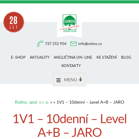
Na
737 252 954
info@rolino.cz
trhu
E–SHOP
AKTUALITY
ANGLIČTINA ON–LINE
KE STAŽENÍ
BLOG
více
KONTAKTY
MENU
než
Rolino, spol. s r. o.
» » 1V1 – 10denní – Level A+B – JARO
28
1V1 – 10denní – Level
A+B – JARO
let