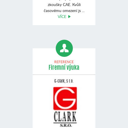
zkoušky CAE. Kvůli
časovému omezení js ...
VÍCE
REFERENCE
Firemní výuka
G–clark, s r.o.