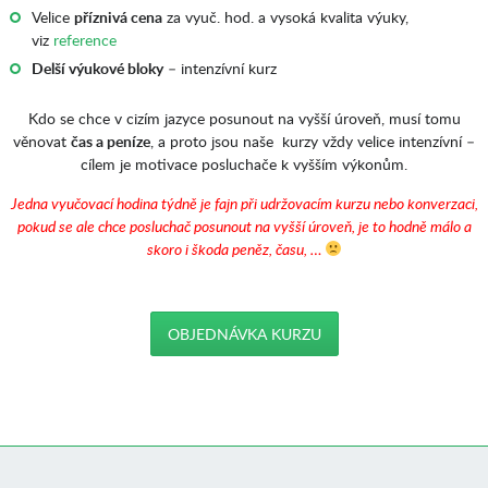
Velice
příznivá cena
za vyuč. hod. a vysoká kvalita výuky,
viz
reference
Delší výukové bloky
– intenzívní kurz
Kdo se chce v cizím jazyce posunout na vyšší úroveň, musí tomu
věnovat
čas a peníze
, a proto jsou naše kurzy vždy velice intenzívní –
cílem je motivace posluchače k vyšším výkonům.
J
edna vyučovací hodina týdně je fajn při udržovacím kurzu nebo konverzaci,
pokud se ale chce posluchač posunout na vyšší úroveň, je to hodně málo a
skoro i škoda peněz, času, …
OBJEDNÁVKA KURZU