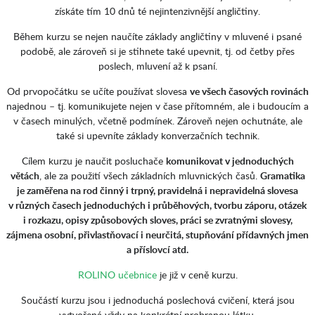
získáte tím 10 dnů té nejintenzivnější angličtiny.
Během kurzu se nejen naučíte základy angličtiny v mluvené i psané
podobě, ale zároveň si je stihnete také upevnit, tj. od četby přes
poslech, mluvení až k psaní.
Od prvopočátku se učíte používat slovesa
ve všech časových rovinách
najednou – tj. komunikujete nejen v čase přítomném, ale i budoucím a
v časech minulých, včetně podmínek. Zároveň nejen ochutnáte, ale
také si upevníte základy konverzačních technik.
Cílem kurzu je naučit posluchače
komunikovat v jednoduchých
větách
, ale za použití všech základních mluvnických časů.
Gramatika
je zaměřena na rod činný i trpný, pravidelná i nepravidelná slovesa
v různých časech jednoduchých i průběhových, tvorbu záporu, otázek
i rozkazu, opisy způsobových sloves, práci se zvratnými slovesy,
zájmena osobní, přivlastňovací i neurčitá, stupňování přídavných jmen
a příslovcí atd.
ROLINO učebnice
je již v ceně kurzu.
Součástí kurzu jsou i jednoduchá poslechová cvičení, která jsou
vytvořená vždy na konkrétní probranou látku.