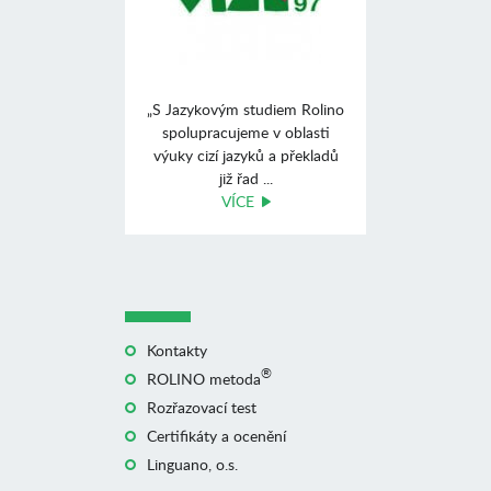
„S Jazykovým studiem Rolino
spolupracujeme v oblasti
výuky cizí jazyků a překladů
již řad ...
VÍCE
Kontakty
®
ROLINO metoda
Rozřazovací test
Certifikáty a ocenění
Linguano, o.s.