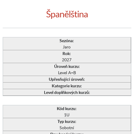
Španělština
Sezóna:
Jaro
Rok:
2027
Úroveň kurzu:
Level A+B
Upřesňující úroveň:
Kategorie kurzu:
Level doplňkových kurzů:
Kód kurzu:
1U
Typ kurzu:
Sobotní