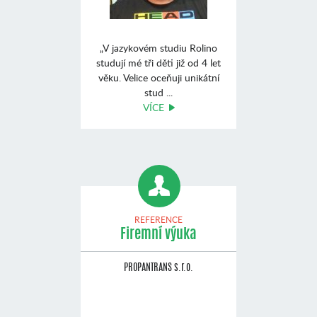
„V jazykovém studiu Rolino
studují mé tři děti již od 4 let
věku. Velice oceňuji unikátní
stud ...
VÍCE
REFERENCE
Firemní výuka
PROPANTRANS s.r.o.