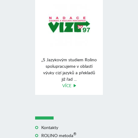
„S Jazykovým studiem Rolino
spolupracujeme v oblasti
výuky cizí jazyků a překladů
již řad ...
VÍCE
Kontakty
®
ROLINO metoda