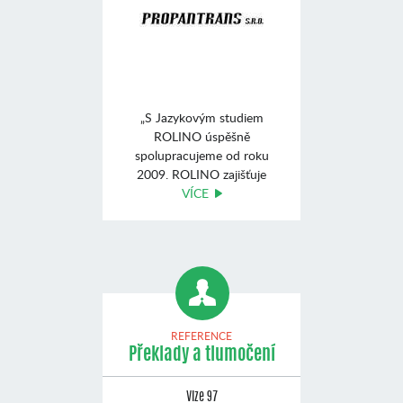
„S Jazykovým studiem
ROLINO úspěšně
spolupracujeme od roku
2009. ROLINO zajišťuje
výuku angli ...
VÍCE
REFERENCE
Překlady a tlumočení
Vize 97