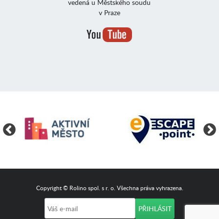
vedená u Městského soudu
v Praze
Copyright © Rolino spol. s r. o. Všechna práva vyhrazena.