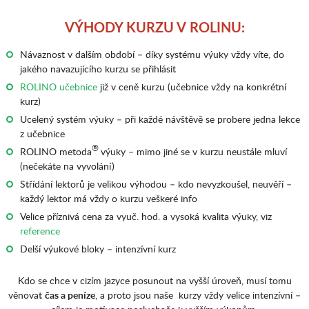
VÝHODY KURZU V ROLINU:
Návaznost v dalším období – díky systému výuky vždy víte, do
jakého navazujícího kurzu se přihlásit
ROLINO učebnice
již v ceně kurzu (učebnice vždy na konkrétní
kurz)
Ucelený systém výuky – při každé návštěvě se probere jedna lekce
z učebnice
®
ROLINO metoda
výuky – mimo jiné se v kurzu neustále mluví
(nečekáte na vyvolání)
Střídání lektorů je velikou výhodou – kdo nevyzkoušel, neuvěří –
každý lektor má vždy o kurzu veškeré info
Velice příznivá cena za vyuč. hod. a vysoká kvalita výuky, viz
reference
Delší výukové bloky – intenzívní kurz
Kdo se chce v cizím jazyce posunout na vyšší úroveň, musí tomu
věnovat
čas a peníze
, a proto jsou naše kurzy vždy velice intenzívní –