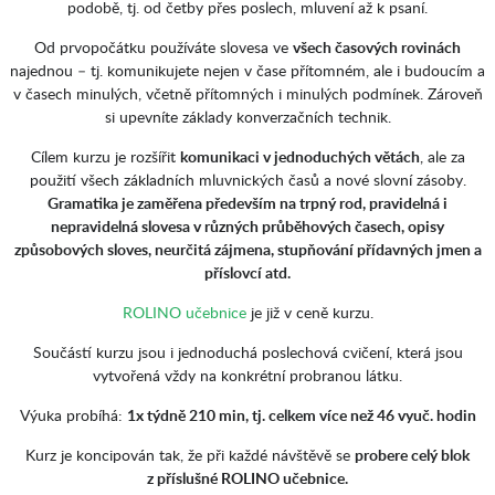
podobě, tj. od četby přes poslech, mluvení až k psaní.
Od prvopočátku používáte slovesa ve
všech časových rovinách
najednou – tj. komunikujete nejen v čase přítomném, ale i budoucím a
v časech minulých, včetně přítomných i minulých podmínek. Zároveň
si upevníte základy konverzačních technik.
Cílem kurzu je rozšířit
komunikaci v jednoduchých větách
, ale za
použití všech základních mluvnických časů a nové slovní zásoby.
Gramatika je zaměřena především na trpný rod, pravidelná i
nepravidelná slovesa v různých průběhových časech, opisy
způsobových sloves, neurčitá zájmena, stupňování přídavných jmen a
příslovcí atd.
ROLINO učebnice
je již v ceně kurzu.
Součástí kurzu jsou i jednoduchá poslechová cvičení, která jsou
vytvořená vždy na konkrétní probranou látku.
Výuka probíhá:
1x týdně 210 min, tj. celkem více než 46 vyuč. hodin
Kurz je koncipován tak, že při každé návštěvě se
probere celý blok
z příslušné ROLINO učebnice.