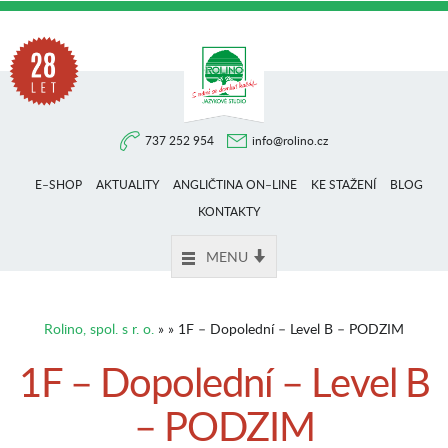
Na
737 252 954
info@rolino.cz
trhu
E–SHOP
AKTUALITY
ANGLIČTINA ON–LINE
KE STAŽENÍ
BLOG
více
KONTAKTY
MENU
než
Rolino, spol. s r. o.
» » 1F – Dopolední – Level B – PODZIM
28
1F – Dopolední – Level B
– PODZIM
let