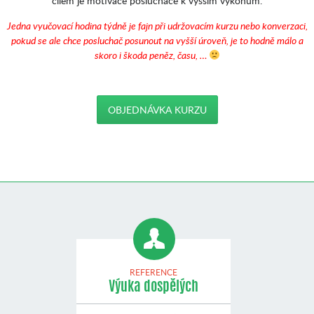
cílem je motivace posluchače k vyšším výkonům.
J
edna vyučovací hodina týdně je fajn při udržovacím kurzu nebo konverzaci,
pokud se ale chce posluchač posunout na vyšší úroveň, je to hodně málo a
skoro i škoda peněz, času, …
OBJEDNÁVKA KURZU
REFERENCE
Výuka dospělých