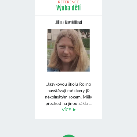
REFERENCE
Výuka dětí
Jiřina Navrátilová
„Jazykovou školu Rolino
navštĕvují mé dcery již
nĕkolikátým rokem. Mĕly
přechod na jinou zákla ...
VÍCE