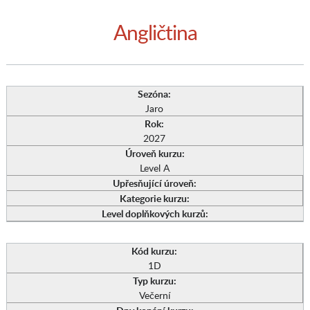
Angličtina
Sezóna:
Jaro
Rok:
2027
Úroveň kurzu:
Level A
Upřesňující úroveň:
Kategorie kurzu:
Level doplňkových kurzů:
Kód kurzu:
1D
Typ kurzu:
Večerní