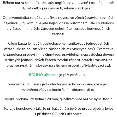
Během kurzu se naučíte základy angličtiny v mluvené i psané podobě,
tj. od četby přes poslech, mluvení až k psaní.
Od prvopočátku se učíte používat
slovesa ve všech časových rovinách
najednou – tj. komunikujete nejen v čase přítomném, ale i budoucím
a v časech minulých. Zároveň ochutnáte i základy konverzačních
technik.
Cílem kurzu je naučit posluchače
komunikovat v jednoduchých
větách
, ale za použití všech základních mluvnických časů. Gramatika
je zaměřena především na
činný rod, pravidelná i nepravidelná slovesa
v různých jednoduchých časech, tvorbu záporu, otázek i rozkazu, na
práci se zvratnými slovesy, na zájmena osobní i přivlastňovací atd.
ROLINO učebnice
je již v ceně kurzu.
Součástí kurzu jsou i jednoduchá poslechová cvičení, která jsou
vytvořená vždy na konkrétní probranou látku.
Výuka probíhá:
2x týdně 120 min, tj. celkem více než 53 vyuč. hodin
Kurz je koncipován tak, že při každé návštěvě se
probere jedna lekce
z příslušné ROLINO učebnice.