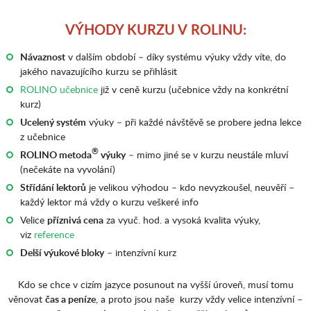
VÝHODY KURZU V ROLINU:
Návaznost
v dalším období – díky systému výuky vždy víte, do
jakého navazujícího kurzu se přihlásit
ROLINO učebnice
již v ceně kurzu (učebnice vždy na konkrétní
kurz)
Ucelený systém
výuky – při každé návštěvě se probere jedna lekce
z učebnice
®
ROLINO metoda
výuky
– mimo jiné se v kurzu neustále mluví
(nečekáte na vyvolání)
Střídání lektorů
je velikou výhodou – kdo nevyzkoušel, neuvěří –
každý lektor má vždy o kurzu veškeré info
Velice
příznivá cena
za vyuč. hod. a vysoká kvalita výuky,
viz
reference
Delší výukové bloky
– intenzívní kurz
Kdo se chce v cizím jazyce posunout na vyšší úroveň, musí tomu
věnovat
čas a peníze
, a proto jsou naše kurzy vždy velice intenzívní –