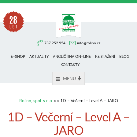
Na
737 252 954
info@rolino.cz
trhu
E–SHOP
AKTUALITY
ANGLIČTINA ON–LINE
KE STAŽENÍ
BLOG
více
KONTAKTY
MENU
než
Rolino, spol. s r. o.
» » 1D – Večerní – Level A – JARO
28
1D – Večerní – Level A –
JARO
let