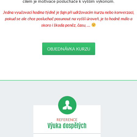
cílem je motivace posluchače k vyšším výkonům.
J
edna vyučovací hodina týdně je fajn při udržovacím kurzu nebo konverzaci,
pokud se ale chce posluchač posunout na vyšší úroveň, je to hodně málo a
skoro i škoda peněz, času, …
OBJEDNÁVKA KURZU
REFERENCE
Výuka dospělých