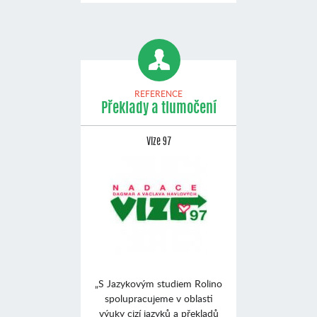
REFERENCE
Překlady a tlumočení
Vize 97
„S Jazykovým studiem Rolino
spolupracujeme v oblasti
výuky cizí jazyků a překladů