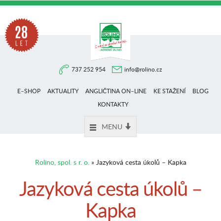
Na
737 252 954
info@rolino.cz
trhu
E–SHOP
AKTUALITY
ANGLIČTINA ON–LINE
KE STAŽENÍ
BLOG
více
KONTAKTY
MENU
než
Rolino, spol. s r. o.
» Jazyková cesta úkolů – Kapka
28
Jazyková cesta úkolů –
Kapka
let