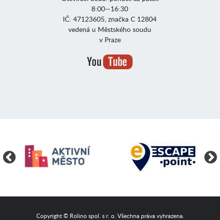
8:00—16:30
IČ: 47123605, značka C 12804
vedená u Městského soudu
v Praze
Copyright © Rolino spol. s r. o. Všechna práva vyhrazena.