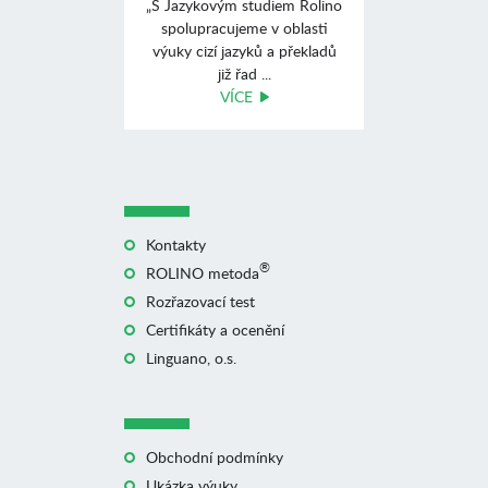
„S Jazykovým studiem Rolino
spolupracujeme v oblasti
výuky cizí jazyků a překladů
již řad ...
VÍCE
Kontakty
®
ROLINO metoda
Rozřazovací test
Certifikáty a ocenění
Linguano, o.s.
Obchodní podmínky
Ukázka výuky