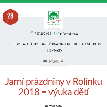
Na
737 252 954
info@rolino.cz
trhu
E–SHOP
AKTUALITY
ANGLIČTINA ON–LINE
KE STAŽENÍ
BLOG
více
KONTAKTY
MENU
než
Jarní prázdniny v Rolinku
28
2018 = výuka dětí
let
07.02.2018