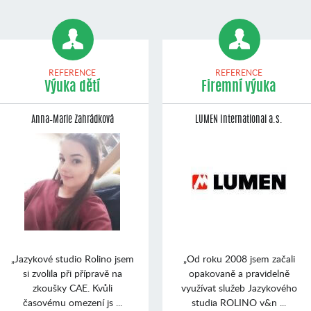
REFERENCE
REFERENCE
Výuka dětí
Firemní výuka
Anna–Marie Zahrádková
LUMEN International a.s.
„Jazykové studio Rolino jsem
„Od roku 2008 jsem začali
si zvolila při přípravě na
opakovaně a pravidelně
zkoušky CAE. Kvůli
využívat služeb Jazykového
časovému omezení js ...
studia ROLINO v&n ...