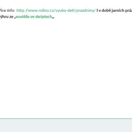
Více info:
http://www.rolino.cz/vyuka-deti/prazdniny/
I v době jarních prá
ýhru ze „
soutěže ve skriptech
„.