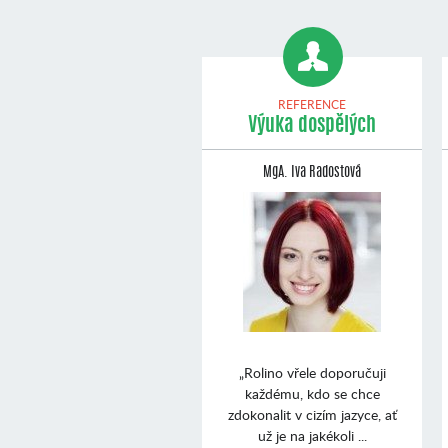
REFERENCE
Výuka dospělých
MgA. Iva Radostová
„Rolino vřele doporučuji
každému, kdo se chce
zdokonalit v cizím jazyce, ať
už je na jakékoli ...