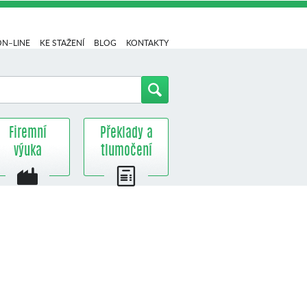
ON–LINE
KE STAŽENÍ
BLOG
KONTAKTY
Firemní
Překlady a
výuka
tlumočení