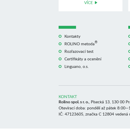
VÍCE
Kontakty
®
ROLINO metoda
Rozřazovací test
Certifikáty a ocenění
Linguano, o.s.
KONTAKT
Rolino spol. s r. o.
, Písecká 13, 130 00 P
Otevírací doba: pondělí až pátek 8:00—
IČ: 47123605, značka C 12804 vedená 