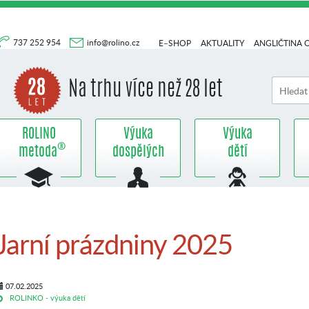
737 252 954
info@rolino.cz
E–SHOP
AKTUALITY
ANGLIČTINA 
Na trhu více než 28 let
ROLINO
Výuka
Výuka
®
metoda
dospělých
dětí
Jarní prázdniny 2025
07.02.2025
ROLINKO - výuka dětí