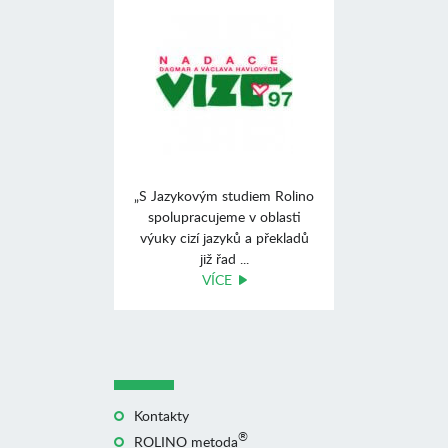
„S Jazykovým studiem Rolino
spolupracujeme v oblasti
výuky cizí jazyků a překladů
již řad ...
VÍCE
Kontakty
®
ROLINO metoda