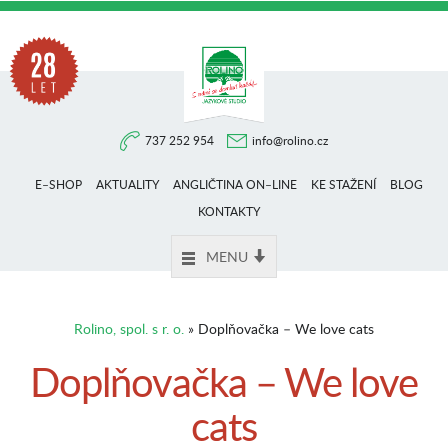
Na
737 252 954
info@rolino.cz
trhu
E–SHOP
AKTUALITY
ANGLIČTINA ON–LINE
KE STAŽENÍ
BLOG
více
KONTAKTY
MENU
než
Rolino, spol. s r. o.
» Doplňovačka – We love cats
28
Doplňovačka – We love
cats
let