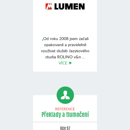
„Od roku 2008 jsem začali
opakovaně a pravidelně
využívat služeb Jazykového
studia ROLINO v&n ...
VÍCE
REFERENCE
Překlady a tlumočení
Vize 97