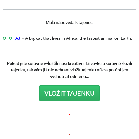
Malá nápověda k tajence:
AJ
– A big cat that lives in Africa, the fastest animal on Earth.
Pokud jste správně vyluštili naši kreativní křížovku a správně složili
tajenku, tak vám již nic nebrání vložit tajenku níže a poté si jen
vychutnat odměnu…
VLOŽIT TAJENKU
.
.