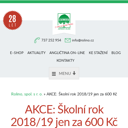
Na
737 252 954
info@rolino.cz
trhu
E–SHOP
AKTUALITY
ANGLIČTINA ON–LINE
KE STAŽENÍ
BLOG
více
KONTAKTY
MENU
než
Rolino, spol. s r. o.
» AKCE: Školní rok 2018/19 jen za 600 Kč
28
AKCE: Školní rok
2018/19 jen za 600 Kč
let