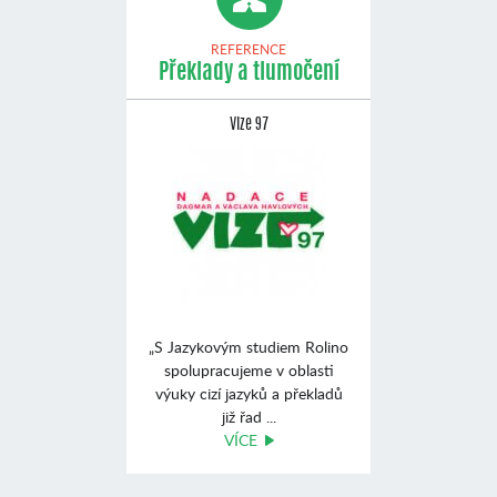
REFERENCE
Překlady a tlumočení
Vize 97
„S Jazykovým studiem Rolino
spolupracujeme v oblasti
výuky cizí jazyků a překladů
již řad ...
VÍCE