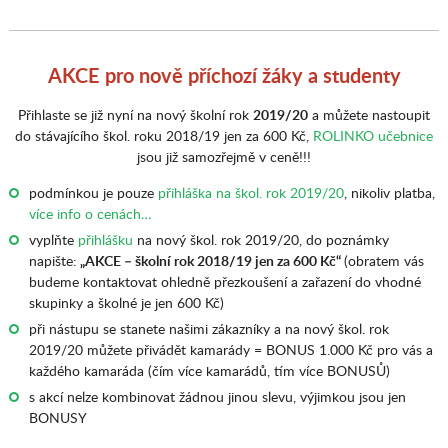
AKCE pro nově příchozí žáky a studenty
Přihlaste se již nyní na nový školní rok
2019/20
a můžete nastoupit
do stávajícího škol. roku 2018/19 jen za 600 Kč,
ROLINKO učebnice
jsou již samozřejmě v ceně!!!
podmínkou je pouze
přihláška na škol. rok 2019/20
, nikoliv platba,
více info o cenách…
vyplňte
přihlášku
na nový škol. rok 2019/20, do poznámky
napište:
„AKCE – školní rok 2018/19 jen za 600 Kč“
(obratem vás
budeme kontaktovat ohledně přezkoušení a zařazení do vhodné
skupinky a školné je jen 600 Kč)
při nástupu se stanete našimi zákazníky a na nový škol. rok
2019/20 můžete přivádět kamarády = BONUS 1.000 Kč pro vás a
každého kamaráda (čím více kamarádů, tím více BONUSŮ)
s akcí nelze kombinovat žádnou jinou slevu, výjimkou jsou jen
BONUSY