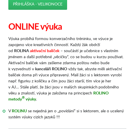
PŘIHLÁŠKA - VELIKONOCE
_
ONLINE výuka
Výuka probíhá formou konverzačního tréninku, ve výuce je
zapojeno více kreativních činností. Každý žák obdrží
od
ROLINA
aktivační balíček
– součástí je učebnice s vlastním
jménem a další potřebné „věcičky“, co se budou u kurzu používat.
Aktivační balíček vám zašleme zdarma poštou nebo bude
k vyzvednutí v
kanceláři ROLINO
vždy tak, abyste měli aktivační
balíček doma při výuce připravený. Malí žáci si s lektorem vyrobí
např. figurku z kolíčku a čím jsou žáci starší, tím více je her
v AJ… Stále platí, že žáci jsou v malých skupinkách
podobného
věku a znalostí, výuka je založena na principech
ROLINO
®
metody
výuky
.
V
ROLINU
se nejedná jen o „povídání“ si s lektorem, ale o ucelený
systém výuky cizích jazyků !!!