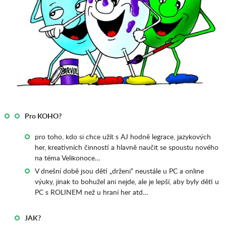
Pro KOHO?
pro toho, kdo si chce užít s AJ hodně legrace, jazykových
her, kreativních činností a hlavně naučit se spoustu nového
na téma Velikonoce…
V dnešní době jsou děti „drženi“ neustále u PC a online
výuky, jinak to bohužel ani nejde, ale je lepší, aby byly děti u
PC s ROLINEM než u hraní her atd…
JAK?