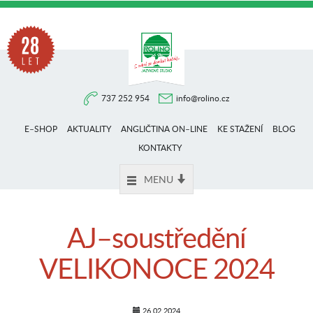
Na
737 252 954
info@rolino.cz
trhu
E–SHOP
AKTUALITY
ANGLIČTINA ON–LINE
KE STAŽENÍ
BLOG
více
KONTAKTY
MENU
než
AJ–soustředění
28
VELIKONOCE 2024
let
26.02.2024