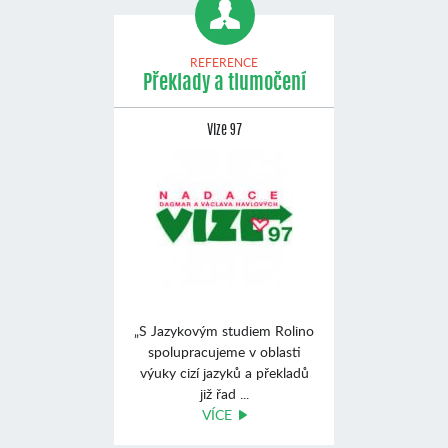
REFERENCE
Překlady a tlumočení
Vize 97
„S Jazykovým studiem Rolino
spolupracujeme v oblasti
výuky cizí jazyků a překladů
již řad ...
VÍCE