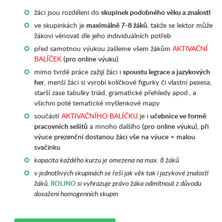
žáci jsou rozděleni do
skupinek podobného věku a znalostí
ve skupinkách je
maximálně 7-8 žáků
, takže se lektor může
žákovi věnovat dle jeho individuálních potřeb
před samotnou výukou zašleme všem žákům
AKTIVAČNÍ
BALÍČEK
(pro online výuku)
mimo tvrdé práce zažijí žáci i
spoustu legrace a jazykových
her
, menší žáci si vyrobí kolíčkové figurky či vlastní pexesa,
starší zase tabulky triád, gramatické přehledy apod., a
všichni poté tematické myšlenkové mapy
součástí
AKTIVAČNÍHO BALÍČKU
je i
učebnice ve formě
pracovních sešitů
a mnoho dalšího
(pro online výuku), při
výuce prezenční dostanou žáci vše na výuce + malou
svačinku
kapacita každého kurzu je omezena na max. 8 žáků
v jednotlivých skupinách se řeší jak věk tak i jazykové znalosti
žáků,
ROLINO
si vyhrazuje právo žáka odmítnout z důvodu
dosažení homogenních skupin