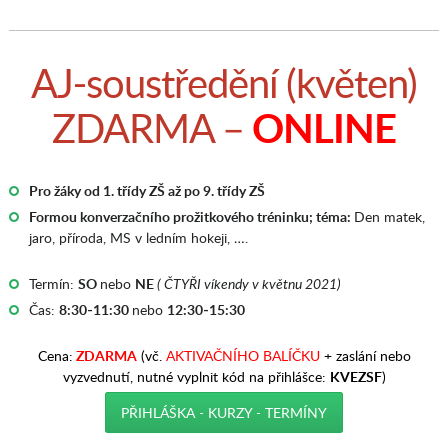
AJ-soustředění (květen)
ONLINE
ZDARMA –
Pro žáky od 1. třídy ZŠ až po 9. třídy ZŠ
Formou konverzačního prožitkového tréninku; téma:
Den matek,
jaro, příroda, MS v ledním hokeji, ….
Termín:
SO
nebo
NE
( ČTYŘI víkendy v květnu 2021)
Čas:
8:30-11:30
nebo
12:30-15:30
Cena:
ZDARMA
(vč.
AKTIVAČNÍHO BALÍČKU
+ zaslání nebo
vyzvednutí, nutné vyplnit kód na přihlášce:
KVEZSF
)
PŘIHLÁŠKA - KURZY - TERMÍNY