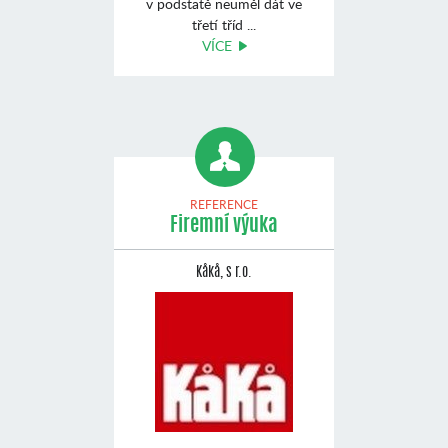
v podstatě neuměl dát ve
třetí tříd ...
VÍCE
REFERENCE
Firemní výuka
Kåkå, s r.o.