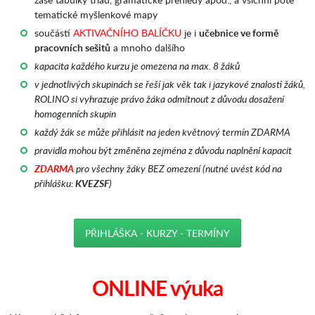
tematické myšlenkové mapy
součástí
AKTIVAČNÍHO BALÍČKU
je i
učebnice ve formě
pracovních sešitů
a mnoho dalšího
kapacita každého kurzu je omezena na max. 8 žáků
v jednotlivých skupinách se řeší jak věk tak i jazykové znalosti žáků,
ROLINO si vyhrazuje právo žáka odmítnout z důvodu dosažení
homogenních skupin
každý žák se může přihlásit na jeden květnový termín ZDARMA
pravidla mohou být změněna zejména z důvodu naplnění kapacit
ZDARMA
pro všechny žáky BEZ omezení (nutné uvést kód na
přihlášku:
KVEZSF
)
PŘIHLÁŠKA - KURZY - TERMÍNY
_
ONLINE výuka