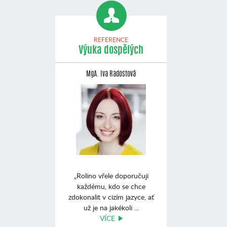
REFERENCE
Výuka dospělých
MgA. Iva Radostová
„Rolino vřele doporučuji
každému, kdo se chce
zdokonalit v cizím jazyce, ať
už je na jakékoli ...
VÍCE