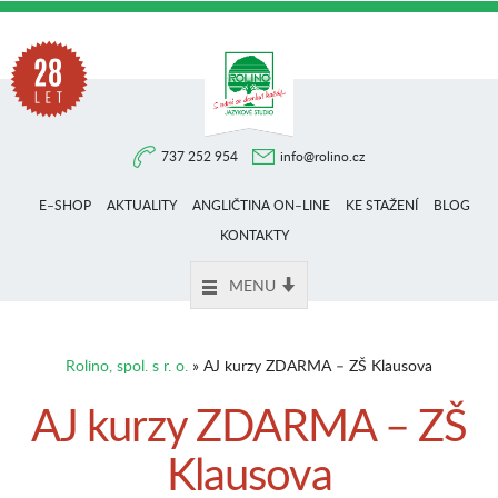
Na
737 252 954
info@rolino.cz
trhu
E–SHOP
AKTUALITY
ANGLIČTINA ON–LINE
KE STAŽENÍ
BLOG
více
KONTAKTY
MENU
než
Rolino, spol. s r. o.
» AJ kurzy ZDARMA – ZŠ Klausova
28
AJ kurzy ZDARMA – ZŠ
Klausova
let