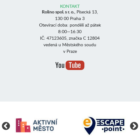
KONTAKT
Rolino spol. s r. o.
, Písecká 13,
130 00 Praha 3
Otevírací doba: pondělí až pátek
8:00—16:30
IČ: 47123605, značka C 12804
vedená u Městského soudu
v Praze