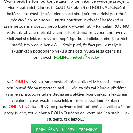
Výuka probíhá formou konverzačního tréninku, ve výuce je zapojeno
více kreativních činností. Každý žák obdrží od
ROLINA aktivační
balíček
– součástí je učebnice s vlastním jménem a další potřebné
„věcičky“, co se budou u kurzu používat. Aktivační balíček vám
zašleme zdarma poštou nebo bude k vyzvednutí v
kanceláři ROLINO
vždy tak, abyste měli aktivační balíček doma při výuce připravený.
Malí žáci si s lektorem vyrobí např. figurku z kolíčku a čím jsou žáci
starší, tím více je her v AJ… Stále platí, že žáci jsou v malých
skupinkách
podobného věku a znalostí, výuka je založena na
®
principech
ROLINO metody
výuky
.
Naši
ONLINE
výuku jsme nastavili přes aplikaci Microsoft Teams –
není nutná žádná registrace atd… – vše za vás zařídíme a předáme
vám jen přístupové údaje.
Jedná se o aktivní komunikaci s lektorem
v reálném čase
. Všichni naši lektoři prošli speciálním školením
na
ONLINE
výuku, při výuce používáme jednoduché, ale velice účinné
prvky (video, zvuk, chat a ROLINO učebnice, které mají na stole – jak
studenti, tak lektor…).
PŘIHLÁŠKA - KURZY - TERMÍNY