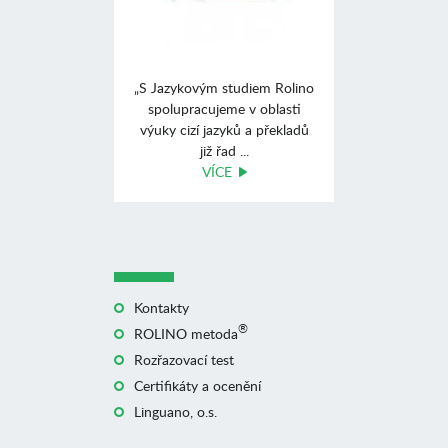
„S Jazykovým studiem Rolino
spolupracujeme v oblasti
výuky cizí jazyků a překladů
již řad ...
VÍCE
Kontakty
®
ROLINO metoda
Rozřazovací test
Certifikáty a ocenění
Linguano, o.s.