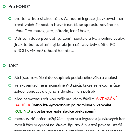
Pro KOHO?
pro toho, kdo si chce užít s AJ hodně legrace, jazykových her,
kreativních činností a hlavně naučit se spoustu nového na
téma Den matek, jaro, příroda, lední hokej, …
V dnešní době jsou děti „drženi“ neustále u PC a online výuky,
jinak to bohužel ani nejde, ale je lepší, aby byly děti u PC
s ROLINEM než u hraní her atd…
JAK?
žáci jsou rozděleni do
skupinek podobného věku a znalostí
ve skupinkách je
maximálně 7-8 žáků
, takže se lektor může
žákovi věnovat dle jeho individuálních potřeb
před samotnou výukou zašleme všem žákům
AKTIVAČNÍ
BALÍČEK
(nebo lze vyzvednout po domluvě v kanceláři
ROLINO
a dostanete ještě
sladké překvapení
)
mimo tvrdé práce zažijí žáci i
spoustu legrace a jazykových her
,
menší žáci si vyrobí kolíčkové figurky či vlastní pexesa, starší
zase tabulky triád, gramatické přehledy apod., a všichni poté