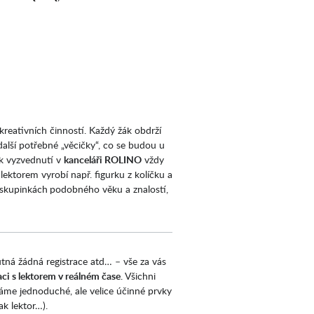
reativních činností. Každý žák obdrží
alší potřebné „věcičky“, co se budou u
 k vyzvednutí v
kanceláři ROLINO
vždy
 lektorem vyrobí např. figurku z kolíčku a
h skupinkách
podobného věku a znalostí,
utná žádná registrace atd… – vše za vás
ci s lektorem v reálném čase
. Všichni
áme jednoduché, ale velice účinné prvky
ak lektor…).