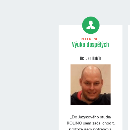
REFERENCE
Výuka dospělých
Bc. Jan Balvín
„Do Jazykového studia
ROLINO jsem začal chodit,
protože jsem potřeboval