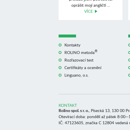
oprášit mojí angličti ...
VÍCE
Kontakty
®
ROLINO metoda
Rozřazovací test
Certifikáty a ocenění
Linguano, o.s.
KONTAKT
Rolino spol. s r. o.
, Písecká 13, 130 00 P
Otevírací doba: pondělí až pátek 8:00—
IČ: 47123605, značka C 12804 vedená 