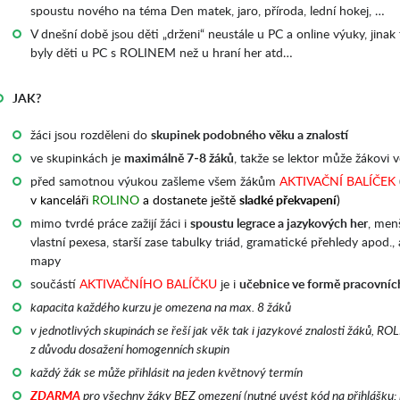
spoustu nového na téma Den matek, jaro, příroda, lední hokej, …
V dnešní době jsou děti „drženi“ neustále u PC a online výuky, jinak t
byly děti u PC s ROLINEM než u hraní her atd…
JAK?
žáci jsou rozděleni do
skupinek podobného věku a znalostí
ve skupinkách je
maximálně 7-8 žáků
, takže se lektor může žákovi 
před samotnou výukou zašleme všem žákům
AKTIVAČNÍ BALÍČEK
v kanceláři
ROLINO
a dostanete ještě
sladké překvapení
)
mimo tvrdé práce zažijí žáci i
spoustu legrace a jazykových her
, menš
vlastní pexesa, starší zase tabulky triád, gramatické přehledy apod.
mapy
součástí
AKTIVAČNÍHO BALÍČKU
je i
učebnice ve formě pracovních
kapacita každého kurzu je omezena na max. 8 žáků
v jednotlivých skupinách se řeší jak věk tak i jazykové znalosti žáků, R
z důvodu dosažení homogenních skupin
každý žák se může přihlásit na jeden květnový termín
ZDARMA
pro všechny žáky BEZ omezení (nutné uvést kód na přihlášku: