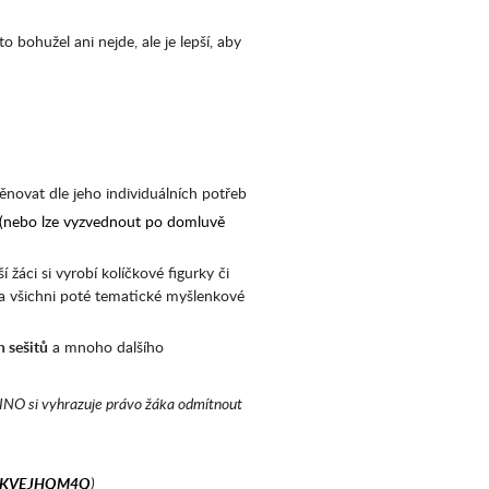
o bohužel ani nejde, ale je lepší, aby
věnovat dle jeho individuálních potřeb
(nebo lze vyzvednout po domluvě
í žáci si vyrobí kolíčkové figurky či
, a všichni poté tematické myšlenkové
 sešitů
a mnoho dalšího
OLINO si vyhrazuje právo žáka odmítnout
KVEJHQM4Q
)