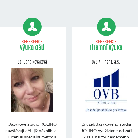
REFERENCE
REFERENCE
Výuka dětí
Firemní výuka
Bc. Jana Nováková
OVB Allfinanz, a.s.
„Jazykové studio ROLINO
„Služeb Jazykového studia
navštěvují děti již několik let.
ROLINO využíváme od září
Oceňuji speciální metodu
2010. Kurzy německého