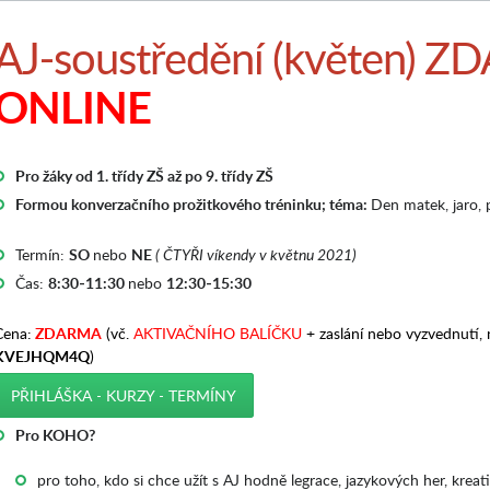
AJ-soustředění (květen) 
ONLINE
Pro žáky od 1. třídy ZŠ až po 9. třídy ZŠ
Formou konverzačního prožitkového tréninku; téma:
Den matek, jaro, 
Termín:
SO
nebo
NE
( ČTYŘI víkendy v květnu 2021)
Čas:
8:30-11:30
nebo
12:30-15:30
Cena:
ZDARMA
(vč.
AKTIVAČNÍHO BALÍČKU
+ zaslání nebo vyzvednutí, 
KVEJHQM4Q
)
PŘIHLÁŠKA - KURZY - TERMÍNY
Pro KOHO?
pro toho, kdo si chce užít s AJ hodně legrace, jazykových her, kreat