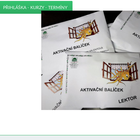
PŘIHLÁŠKA - KURZY - TERMÍNY