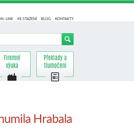
ON–LINE
KE STAŽENÍ
BLOG
KONTAKTY
Firemní
Překlady a
výuka
tlumočení
umila Hrabala