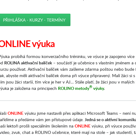
PŘIHLÁŠKA - KURZY - TERMÍNY
ONLINE výuka
Výuka probíhá formou konverzačního tréninku, ve výuce je zapojeno více k
od
ROLINA aktivační balíček
– součástí je učebnice s vlastním jménem a d
kurzu používat. Aktivační balíček vám zašleme zdarma poštou nebo bude
ak, abyste měli aktivační balíček doma při výuce připravený. Malí žáci si s
ím jsou žáci starší, tím více je her v AJ… Stále platí, že žáci jsou v malýc
®
výuka je založena na principech
ROLINO metody
výuky
.
Naši
ONLINE
výuku jsme nastavili přes aplikaci Microsoft Teams – není n
zařídíme a předáme vám jen přístupové údaje.
Jedná se o aktivní komunika
aši lektoři prošli speciálním školením na
ONLINE
výuku, při výuce použív
video, zvuk, chat a ROLINO učebnice, které mají na stole – jak studenti, t