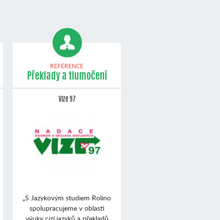
REFERENCE
Překlady a tlumočení
Vize 97
„S Jazykovým studiem Rolino
spolupracujeme v oblasti
výuky cizí jazyků a překladů