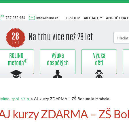
737 252 954
info@rolino.cz
E–SHOP
AKTUALITY
ANGLIČTINA 
Na trhu více než 28 let
ROLINO
Výuka
Výuka
®
metoda
dospělých
dětí
olino, spol. s r. o.
» AJ kurzy ZDARMA – ZŠ Bohumila Hrabala
AJ kurzy ZDARMA – ZŠ Boh