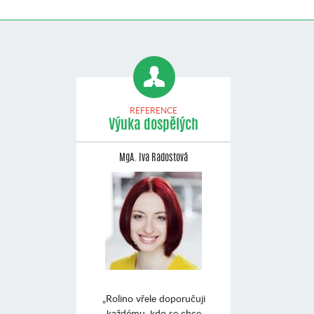
REFERENCE
Výuka dospělých
MgA. Iva Radostová
„Rolino vřele doporučuji
každému, kdo se chce