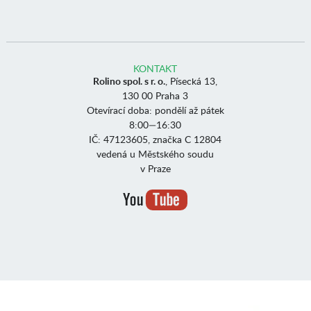
KONTAKT
Rolino spol. s r. o.
, Písecká 13,
130 00 Praha 3
Otevírací doba: pondělí až pátek
8:00—16:30
IČ: 47123605, značka C 12804
vedená u Městského soudu
v Praze