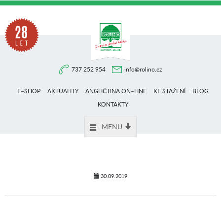
Na
737 252 954
info@rolino.cz
trhu
E–SHOP
AKTUALITY
ANGLIČTINA ON–LINE
KE STAŽENÍ
BLOG
více
KONTAKTY
MENU
než
28
30.09.2019
let