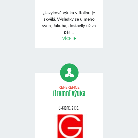
„Jazyková výuka v Rolinu je
skvělá. Výsledky se u mého
syna, Jakuba, dostavily už za
pár ...
VÍCE
REFERENCE
Firemní výuka
G–clark, s r.o.