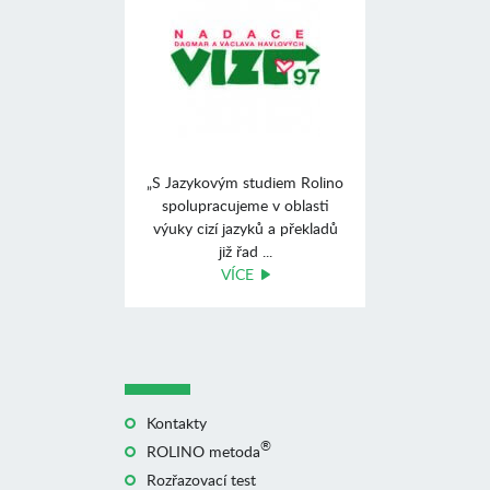
„S Jazykovým studiem Rolino
spolupracujeme v oblasti
výuky cizí jazyků a překladů
již řad ...
VÍCE
Kontakty
®
ROLINO metoda
Rozřazovací test