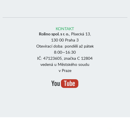
KONTAKT
Rolino spol. s r. o.
, Písecká 13,
130 00 Praha 3
Otevírací doba: pondělí až pátek
8:00—16:30
IČ: 47123605, značka C 12804
vedená u Městského soudu
v Praze