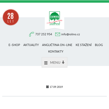
Na
737 252 954
info@rolino.cz
trhu
E–SHOP
AKTUALITY
ANGLIČTINA ON–LINE
KE STAŽENÍ
BLOG
více
KONTAKTY
MENU
než
28
17.09.2019
let