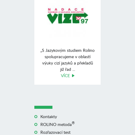
„S Jazykovým studiem Rolino
spolupracujeme v oblasti
výuky cizí jazyků a překladů
již řad ...
VÍCE
Kontakty
®
ROLINO metoda
Rozřazovací test