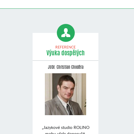
REFERENCE
Výuka dospělých
JUDr. Christian Choděra
„Jazykové studio ROLINO
mohu vřele doporučit.