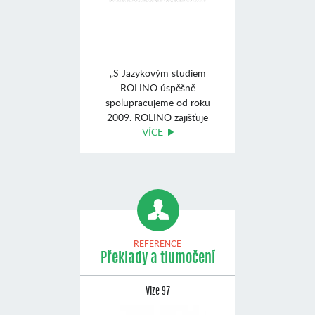
„S Jazykovým studiem
ROLINO úspěšně
spolupracujeme od roku
2009. ROLINO zajišťuje
výuku angli ...
VÍCE
REFERENCE
Překlady a tlumočení
Vize 97