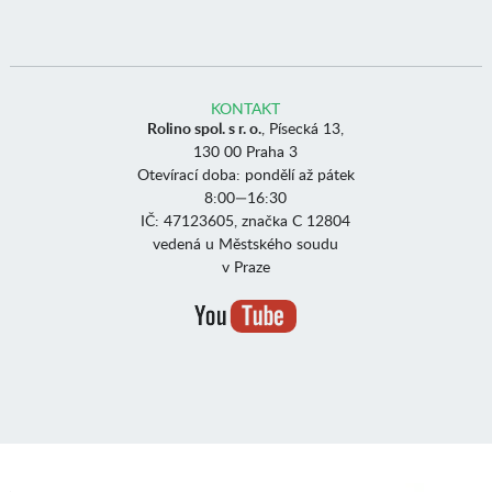
KONTAKT
Rolino spol. s r. o.
, Písecká 13,
130 00 Praha 3
Otevírací doba: pondělí až pátek
8:00—16:30
IČ: 47123605, značka C 12804
vedená u Městského soudu
v Praze