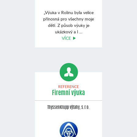
„Výuka v Rolinu byla velice
přínosná pro všechny moje
děti. Z působ výuky je
ukázkový a l ...
VÍCE
REFERENCE
Firemní výuka
ThyssenKrupp výtahy, s.r.o.