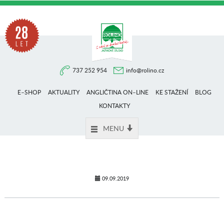
Na
737 252 954
info@rolino.cz
trhu
E–SHOP
AKTUALITY
ANGLIČTINA ON–LINE
KE STAŽENÍ
BLOG
více
KONTAKTY
MENU
než
28
09.09.2019
let