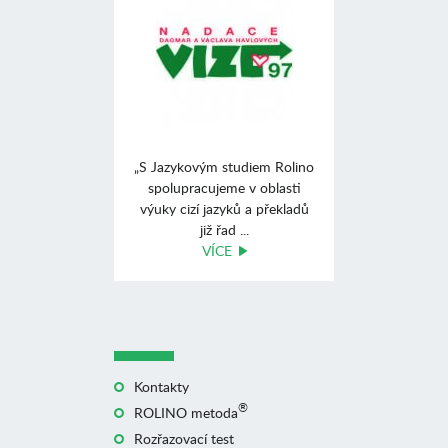
„S Jazykovým studiem Rolino
spolupracujeme v oblasti
výuky cizí jazyků a překladů
již řad ...
VÍCE
Kontakty
®
ROLINO metoda
Rozřazovací test