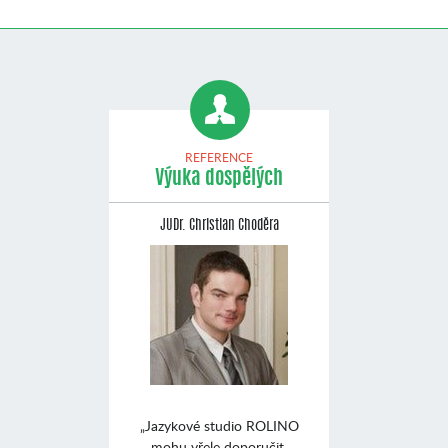
REFERENCE
Výuka dospělých
JUDr. Christian Choděra
„Jazykové studio ROLINO
mohu vřele doporučit.