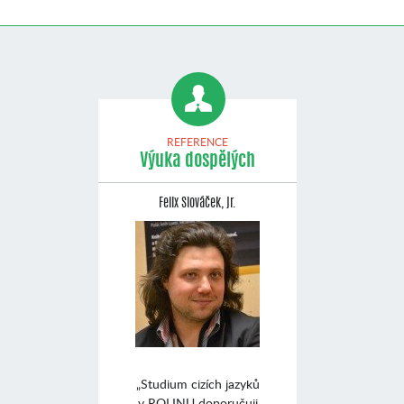
REFERENCE
Výuka dospělých
Felix Slováček, jr.
„Studium cizích jazyků
v ROLINU doporučuji