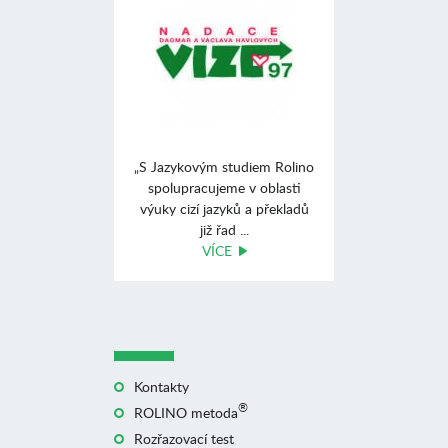
„S Jazykovým studiem Rolino
spolupracujeme v oblasti
výuky cizí jazyků a překladů
již řad ...
VÍCE
Kontakty
®
ROLINO metoda
Rozřazovací test