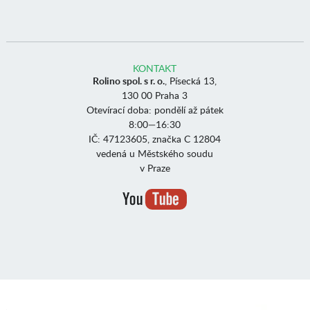
KONTAKT
Rolino spol. s r. o.
, Písecká 13,
130 00 Praha 3
Otevírací doba: pondělí až pátek
8:00—16:30
IČ: 47123605, značka C 12804
vedená u Městského soudu
v Praze