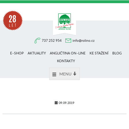
Na
737 252 954
info@rolino.cz
trhu
E–SHOP
AKTUALITY
ANGLIČTINA ON–LINE
KE STAŽENÍ
BLOG
více
KONTAKTY
MENU
než
28
09.09.2019
let