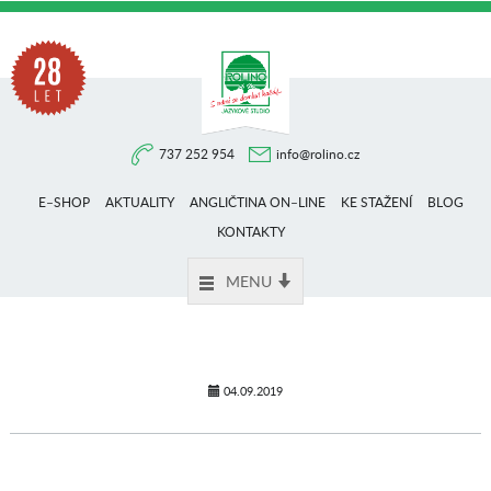
Na
737 252 954
info@rolino.cz
trhu
E–SHOP
AKTUALITY
ANGLIČTINA ON–LINE
KE STAŽENÍ
BLOG
více
KONTAKTY
MENU
než
28
04.09.2019
let