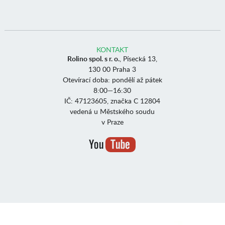
KONTAKT
Rolino spol. s r. o.
, Písecká 13,
130 00 Praha 3
Otevírací doba: pondělí až pátek
8:00—16:30
IČ: 47123605, značka C 12804
vedená u Městského soudu
v Praze