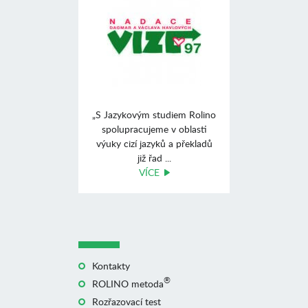
„S Jazykovým studiem Rolino
spolupracujeme v oblasti
výuky cizí jazyků a překladů
již řad ...
VÍCE
Kontakty
®
ROLINO metoda
Rozřazovací test