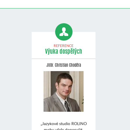
REFERENCE
Výuka dospělých
JUDr. Christian Choděra
„Jazykové studio ROLINO
mohu vřele doporučit.