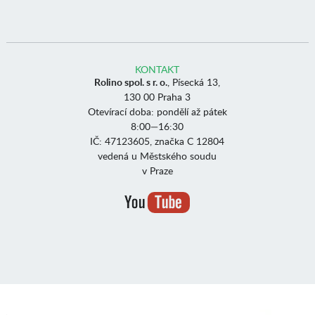
KONTAKT
Rolino spol. s r. o.
, Písecká 13,
130 00 Praha 3
Otevírací doba: pondělí až pátek
8:00—16:30
IČ: 47123605, značka C 12804
vedená u Městského soudu
v Praze