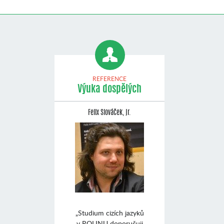
REFERENCE
Výuka dospělých
Felix Slováček, jr.
„Studium cizích jazyků
v ROLINU doporučuji