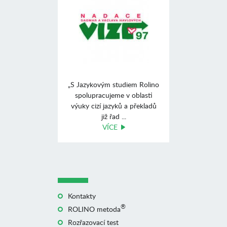
„S Jazykovým studiem Rolino
spolupracujeme v oblasti
výuky cizí jazyků a překladů
již řad ...
VÍCE
Kontakty
®
ROLINO metoda
Rozřazovací test