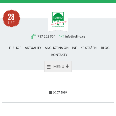
Na
737 252 954
info@rolino.cz
trhu
E–SHOP
AKTUALITY
ANGLIČTINA ON–LINE
KE STAŽENÍ
BLOG
více
KONTAKTY
MENU
než
28
10.07.2019
let