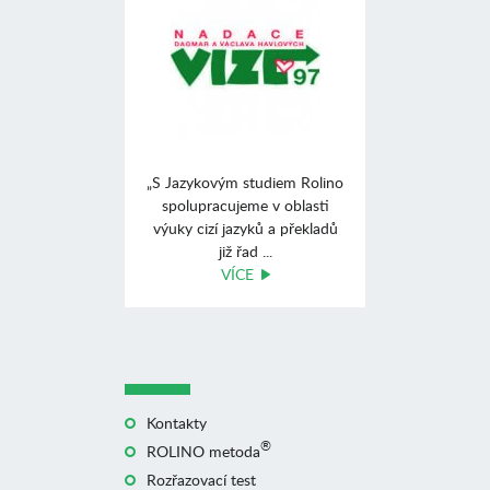
„S Jazykovým studiem Rolino
spolupracujeme v oblasti
výuky cizí jazyků a překladů
již řad ...
VÍCE
Kontakty
®
ROLINO metoda
Rozřazovací test