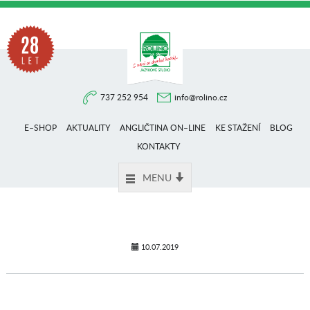
Na
737 252 954
info@rolino.cz
trhu
E–SHOP
AKTUALITY
ANGLIČTINA ON–LINE
KE STAŽENÍ
BLOG
více
KONTAKTY
MENU
než
28
10.07.2019
let