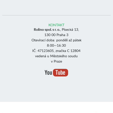
KONTAKT
Rolino spol. s r. o.
, Písecká 13,
130 00 Praha 3
Otevírací doba: pondělí až pátek
8:00—16:30
IČ: 47123605, značka C 12804
vedená u Městského soudu
v Praze