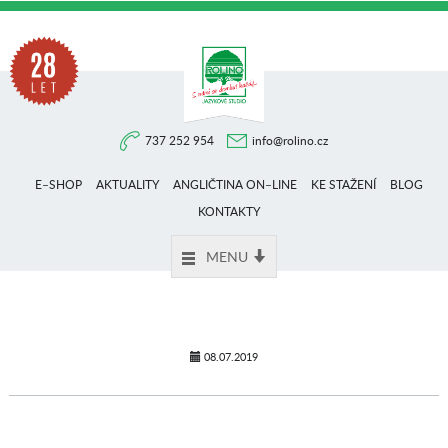
Na
737 252 954
info@rolino.cz
trhu
E–SHOP
AKTUALITY
ANGLIČTINA ON–LINE
KE STAŽENÍ
BLOG
více
KONTAKTY
MENU
než
28
08.07.2019
let