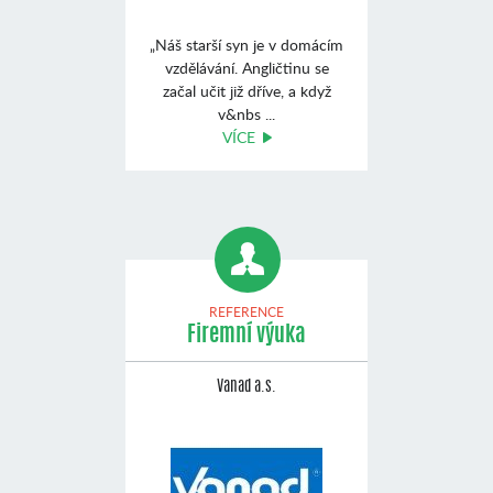
„Náš starší syn je v domácím
vzdělávání. Angličtinu se
začal učit již dříve, a když
v&nbs ...
VÍCE
REFERENCE
Firemní výuka
Vanad a.s.