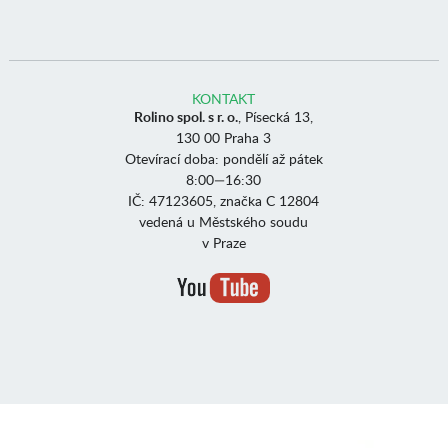
KONTAKT
Rolino spol. s r. o.
, Písecká 13,
130 00 Praha 3
Otevírací doba: pondělí až pátek
8:00—16:30
IČ: 47123605, značka C 12804
vedená u Městského soudu
v Praze