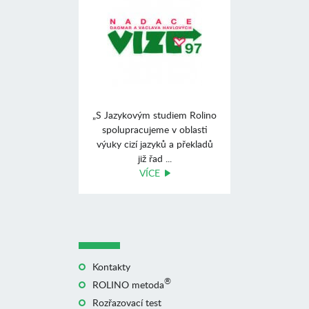
„S Jazykovým studiem Rolino
spolupracujeme v oblasti
výuky cizí jazyků a překladů
již řad ...
VÍCE
Kontakty
®
ROLINO metoda
Rozřazovací test