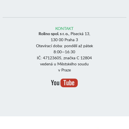
KONTAKT
Rolino spol. s r. o.
, Písecká 13,
130 00 Praha 3
Otevírací doba: pondělí až pátek
8:00—16:30
IČ: 47123605, značka C 12804
vedená u Městského soudu
v Praze