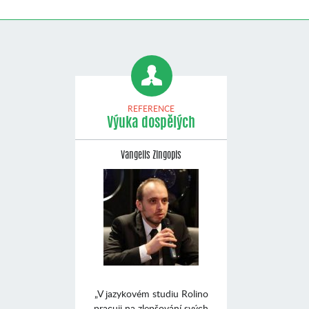
REFERENCE
Výuka dospělých
Vangelis Zingopis
„V jazykovém studiu Rolino
pracuji na zlepšování svých