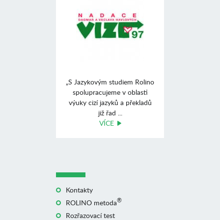
„S Jazykovým studiem Rolino
spolupracujeme v oblasti
výuky cizí jazyků a překladů
již řad ...
VÍCE
Kontakty
®
ROLINO metoda
Rozřazovací test