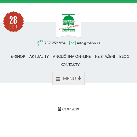
Na
737 252 954
info@rolino.cz
trhu
E–SHOP
AKTUALITY
ANGLIČTINA ON–LINE
KE STAŽENÍ
BLOG
více
KONTAKTY
MENU
než
28
03.07.2019
let