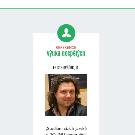
REFERENCE
Výuka dospělých
Felix Slováček, jr.
„Studium cizích jazyků
v ROLINU doporučuji