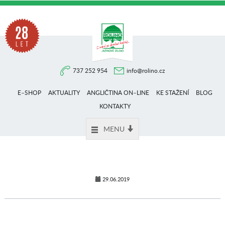
Na
737 252 954
info@rolino.cz
trhu
E–SHOP
AKTUALITY
ANGLIČTINA ON–LINE
KE STAŽENÍ
BLOG
více
KONTAKTY
MENU
než
28
29.06.2019
let