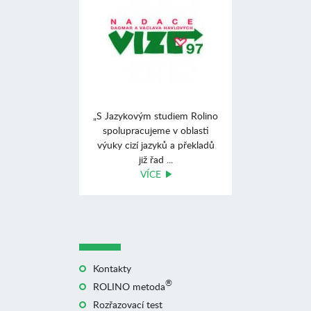
„S Jazykovým studiem Rolino
spolupracujeme v oblasti
výuky cizí jazyků a překladů
již řad ...
VÍCE
Kontakty
®
ROLINO metoda
Rozřazovací test