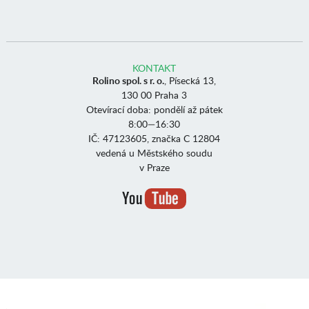
KONTAKT
Rolino spol. s r. o.
, Písecká 13,
130 00 Praha 3
Otevírací doba: pondělí až pátek
8:00—16:30
IČ: 47123605, značka C 12804
vedená u Městského soudu
v Praze