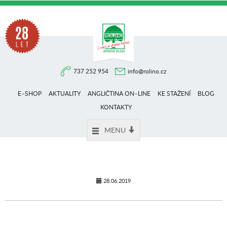
Na
737 252 954
info@rolino.cz
trhu
E–SHOP
AKTUALITY
ANGLIČTINA ON–LINE
KE STAŽENÍ
BLOG
více
KONTAKTY
MENU
než
28
28.06.2019
let