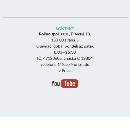
KONTAKT
Rolino spol. s r. o.
, Písecká 13,
130 00 Praha 3
Otevírací doba: pondělí až pátek
8:00—16:30
IČ: 47123605, značka C 12804
vedená u Městského soudu
v Praze