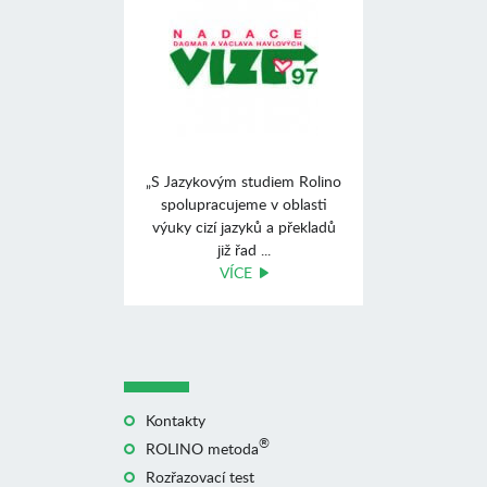
„S Jazykovým studiem Rolino
spolupracujeme v oblasti
výuky cizí jazyků a překladů
již řad ...
VÍCE
Kontakty
®
ROLINO metoda
Rozřazovací test