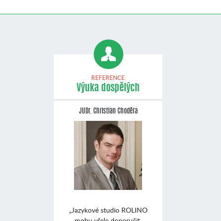
REFERENCE
Výuka dospělých
JUDr. Christian Choděra
„Jazykové studio ROLINO
mohu vřele doporučit.