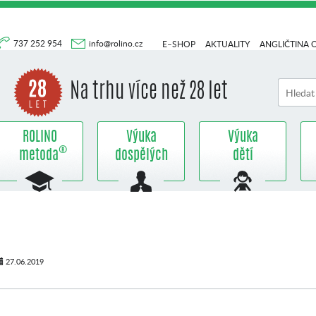
737 252 954
info@rolino.cz
E–SHOP
AKTUALITY
ANGLIČTINA 
Na trhu více než 28 let
ROLINO
Výuka
Výuka
®
metoda
dospělých
dětí
27.06.2019