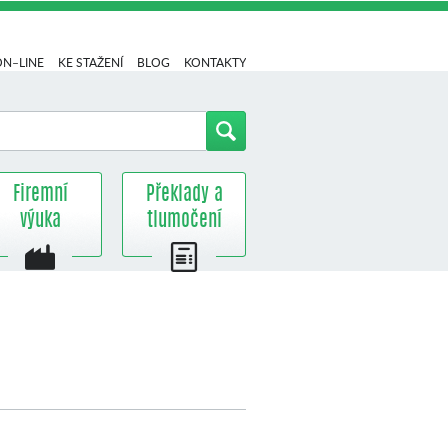
ON–LINE
KE STAŽENÍ
BLOG
KONTAKTY
Firemní
Překlady a
výuka
tlumočení