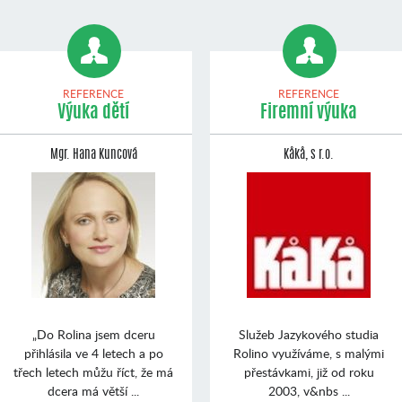
REFERENCE
REFERENCE
Výuka dětí
Firemní výuka
Mgr. Hana Kuncová
Kåkå, s r.o.
„Do Rolina jsem dceru
Služeb Jazykového studia
přihlásila ve 4 letech a po
Rolino využíváme, s malými
třech letech můžu říct, že má
přestávkami, již od roku
dcera má větší ...
2003, v&nbs ...