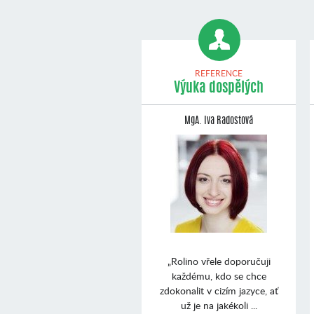
REFERENCE
Výuka dospělých
MgA. Iva Radostová
„Rolino vřele doporučuji
každému, kdo se chce
zdokonalit v cizím jazyce, ať
už je na jakékoli ...