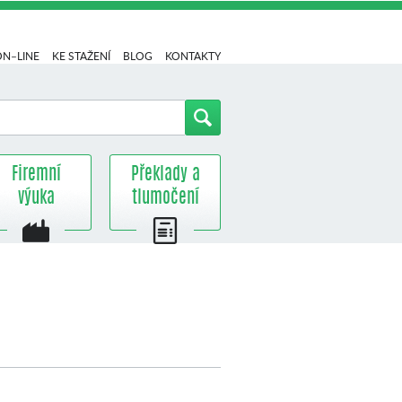
ON–LINE
KE STAŽENÍ
BLOG
KONTAKTY
Firemní
Překlady a
výuka
tlumočení