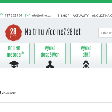
737 252 954
info@rolino.cz
E–SHOP
AKTUALITY
ANGLIČTINA 
Na trhu více než 28 let
ROLINO
Výuka
Výuka
®
metoda
dospělých
dětí
27.06.2019