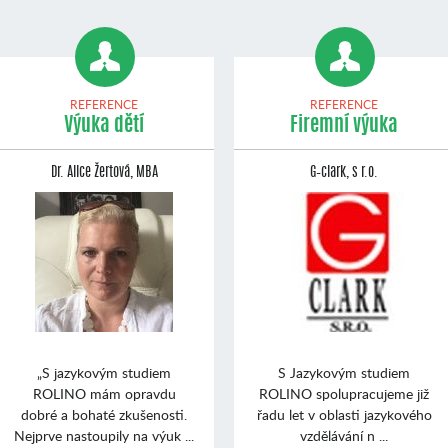
REFERENCE
REFERENCE
Výuka dětí
Firemní výuka
Dr. Alice Žertová, MBA
G–clark, s r.o.
„S jazykovým studiem
S Jazykovým studiem
ROLINO mám opravdu
ROLINO spolupracujeme již
dobré a bohaté zkušenosti.
řadu let v oblasti jazykového
Nejprve nastoupily na výuk ...
vzdělávání n ...