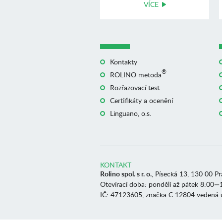
VÍCE
Kontakty
®
ROLINO metoda
Rozřazovací test
Certifikáty a ocenění
Linguano, o.s.
KONTAKT
Rolino spol. s r. o.
, Písecká 13, 130 00 P
Otevírací doba: pondělí až pátek 8:00—
IČ: 47123605, značka C 12804 vedená 