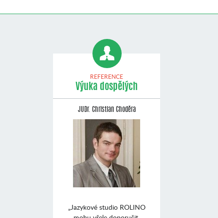
REFERENCE
Výuka dospělých
JUDr. Christian Choděra
„Jazykové studio ROLINO
mohu vřele doporučit.