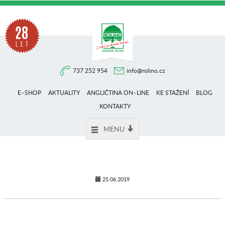
Na
737 252 954
info@rolino.cz
trhu
E–SHOP
AKTUALITY
ANGLIČTINA ON–LINE
KE STAŽENÍ
BLOG
více
KONTAKTY
MENU
než
28
25.06.2019
let