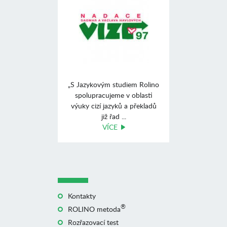
„S Jazykovým studiem Rolino
spolupracujeme v oblasti
výuky cizí jazyků a překladů
již řad ...
VÍCE
Kontakty
®
ROLINO metoda
Rozřazovací test