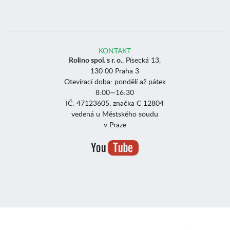
KONTAKT
Rolino spol. s r. o.
, Písecká 13,
130 00 Praha 3
Otevírací doba: pondělí až pátek
8:00—16:30
IČ: 47123605, značka C 12804
vedená u Městského soudu
v Praze