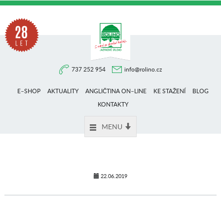
Na
737 252 954
info@rolino.cz
trhu
E–SHOP
AKTUALITY
ANGLIČTINA ON–LINE
KE STAŽENÍ
BLOG
více
KONTAKTY
MENU
než
28
22.06.2019
let