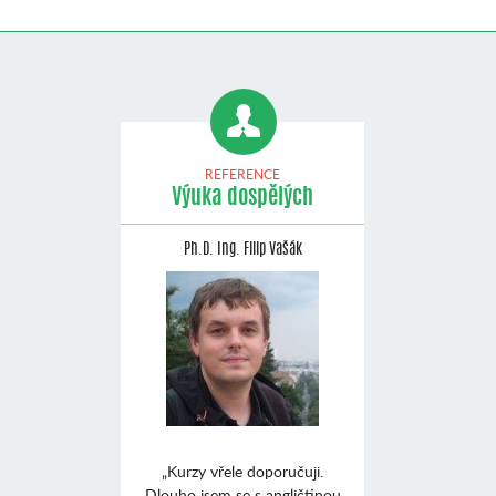
REFERENCE
Výuka dospělých
Ph.D. Ing. Filip Vašák
„Kurzy vřele doporučuji.
Dlouho jsem se s angličtinou