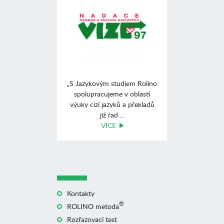
„S Jazykovým studiem Rolino
spolupracujeme v oblasti
výuky cizí jazyků a překladů
již řad ...
VÍCE
Kontakty
®
ROLINO metoda
Rozřazovací test