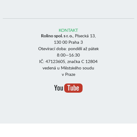
KONTAKT
Rolino spol. s r. o.
, Písecká 13,
130 00 Praha 3
Otevírací doba: pondělí až pátek
8:00—16:30
IČ: 47123605, značka C 12804
vedená u Městského soudu
v Praze