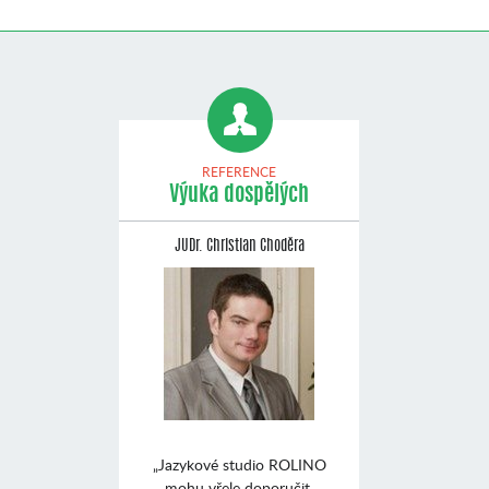
REFERENCE
Výuka dospělých
JUDr. Christian Choděra
„Jazykové studio ROLINO
mohu vřele doporučit.