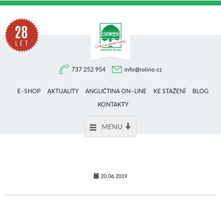
Na
737 252 954
info@rolino.cz
trhu
E–SHOP
AKTUALITY
ANGLIČTINA ON–LINE
KE STAŽENÍ
BLOG
více
KONTAKTY
MENU
než
28
20.06.2019
let