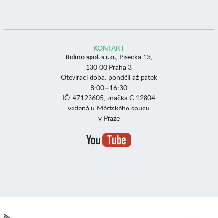
KONTAKT
Rolino spol. s r. o.
, Písecká 13,
130 00 Praha 3
Otevírací doba: pondělí až pátek
8:00—16:30
IČ: 47123605, značka C 12804
vedená u Městského soudu
v Praze