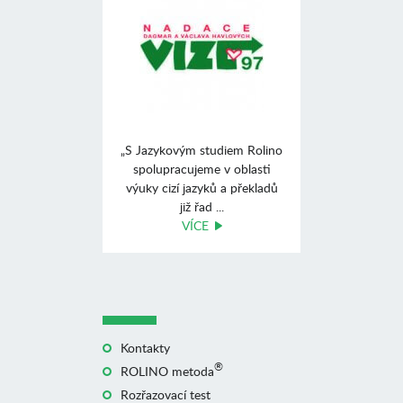
„S Jazykovým studiem Rolino
spolupracujeme v oblasti
výuky cizí jazyků a překladů
již řad ...
VÍCE
Kontakty
®
ROLINO metoda
Rozřazovací test