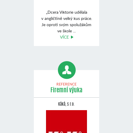
„Dcera Viktorie udělala
v angličtině velký kus práce.
Je oproti svým spolužákům
ve škole ...
VÍCE
REFERENCE
Firemní výuka
Kåkå, s r.o.