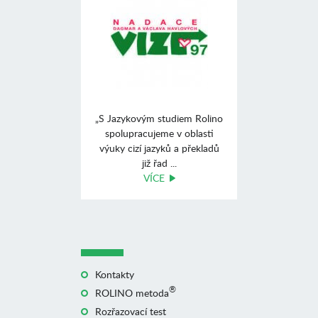
„S Jazykovým studiem Rolino
spolupracujeme v oblasti
výuky cizí jazyků a překladů
již řad ...
VÍCE
Kontakty
®
ROLINO metoda
Rozřazovací test