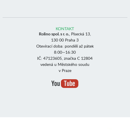
KONTAKT
Rolino spol. s r. o.
, Písecká 13,
130 00 Praha 3
Otevírací doba: pondělí až pátek
8:00—16:30
IČ: 47123605, značka C 12804
vedená u Městského soudu
v Praze