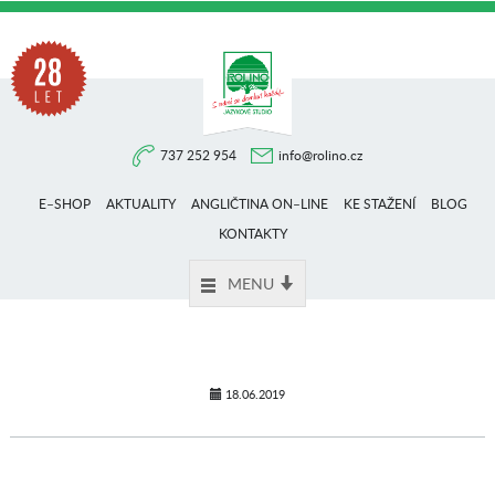
Na
737 252 954
info@rolino.cz
trhu
E–SHOP
AKTUALITY
ANGLIČTINA ON–LINE
KE STAŽENÍ
BLOG
více
KONTAKTY
MENU
než
28
18.06.2019
let