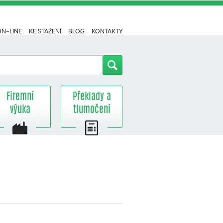
ON–LINE
KE STAŽENÍ
BLOG
KONTAKTY
Firemní
Překlady a
výuka
tlumočení