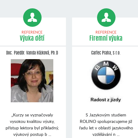
REFERENCE
REFERENCE
Výuka dětí
Firemní výuka
Doc. PaedDr. Vanda Hájková, Ph.D
CarTec Praha, s r.o.
„Kurzy se vyznačovaly
S Jazykovým studiem
vysokou kvalitou výuky,
ROLINO spolupracujeme již
přístup lektora byl příkladný,
řadu let v oblasti jazykového
výukový postup b ...
vzdělávání n ...