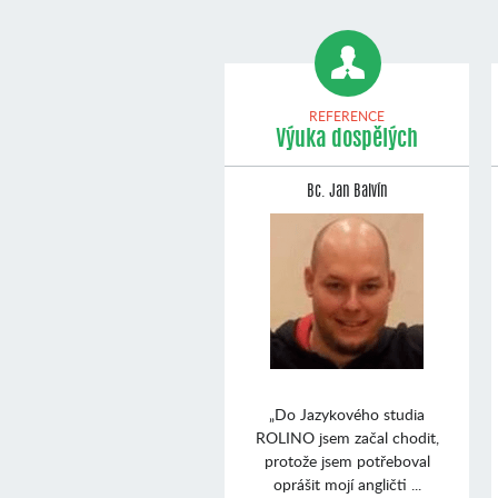
REFERENCE
Výuka dospělých
Bc. Jan Balvín
„Do Jazykového studia
ROLINO jsem začal chodit,
protože jsem potřeboval
oprášit mojí angličti ...