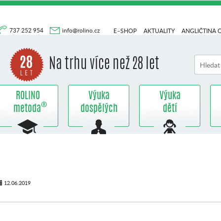
737 252 954
info@rolino.cz
E–SHOP
AKTUALITY
ANGLIČTINA 
Na trhu více než 28 let
ROLINO
Výuka
Výuka
®
metoda
dospělých
dětí
12.06.2019