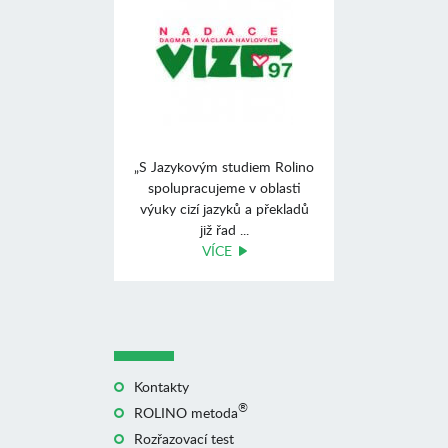
„S Jazykovým studiem Rolino
spolupracujeme v oblasti
výuky cizí jazyků a překladů
již řad ...
VÍCE
Kontakty
®
ROLINO metoda
Rozřazovací test