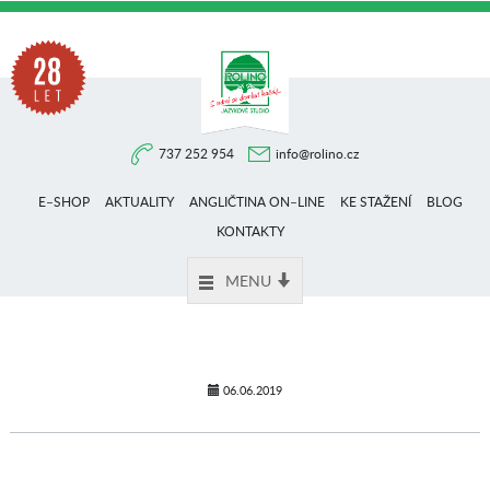
Na
737 252 954
info@rolino.cz
trhu
E–SHOP
AKTUALITY
ANGLIČTINA ON–LINE
KE STAŽENÍ
BLOG
více
KONTAKTY
MENU
než
28
06.06.2019
let