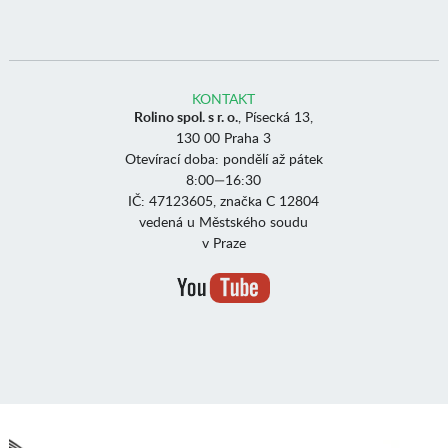
KONTAKT
Rolino spol. s r. o.
, Písecká 13,
130 00 Praha 3
Otevírací doba: pondělí až pátek
8:00—16:30
IČ: 47123605, značka C 12804
vedená u Městského soudu
v Praze