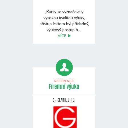
„Kurzy se vyznačovaly
vysokou kvalitou výuky,
přístup lektora byl příkladný,
výukový postup b ...
VÍCE
REFERENCE
Firemní výuka
G – CLARK, s.r.o.