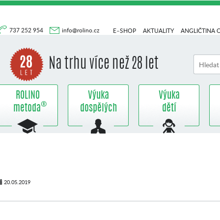
737 252 954
info@rolino.cz
E–SHOP
AKTUALITY
ANGLIČTINA 
Na trhu více než 28 let
ROLINO
Výuka
Výuka
®
metoda
dospělých
dětí
20.05.2019