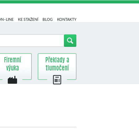
ON–LINE
KE STAŽENÍ
BLOG
KONTAKTY
Firemní
Překlady a
výuka
tlumočení