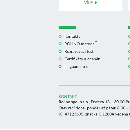
VÍCE
Kontakty
®
ROLINO metoda
Rozřazovací test
Certifikáty a ocenění
Linguano, o.s.
KONTAKT
Rolino spol. s r. o.
, Písecká 13, 130 00 P
Otevírací doba: pondělí až pátek 8:00—
IČ: 47123605, značka C 12804 vedená 