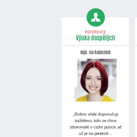
REFERENCE
Výuka dospělých
MgA. Iva Radostová
„Rolino vřele doporučuji
každému, kdo se chce
zdokonalit v cizím jazyce, ať
už je na jakékoli ...