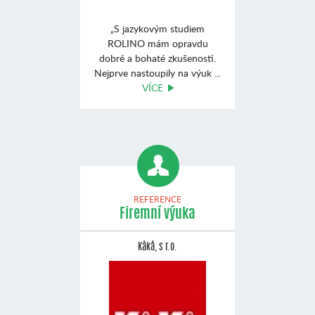
„S jazykovým studiem
ROLINO mám opravdu
dobré a bohaté zkušenosti.
Nejprve nastoupily na výuk ...
VÍCE
REFERENCE
Firemní výuka
Kåkå, s r.o.