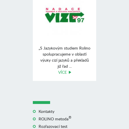
„S Jazykovým studiem Rolino
spolupracujeme v oblasti
výuky cizí jazyků a překladů
již řad ...
VÍCE
Kontakty
®
ROLINO metoda
Rozřazovací test