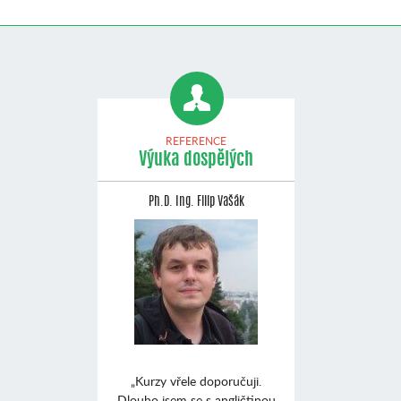
REFERENCE
Výuka dospělých
Ph.D. Ing. Filip Vašák
„Kurzy vřele doporučuji.
Dlouho jsem se s angličtinou