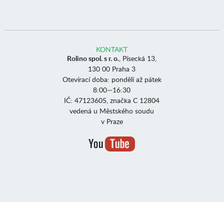
KONTAKT
Rolino spol. s r. o.
, Písecká 13,
130 00 Praha 3
Otevírací doba: pondělí až pátek
8:00—16:30
IČ: 47123605, značka C 12804
vedená u Městského soudu
v Praze