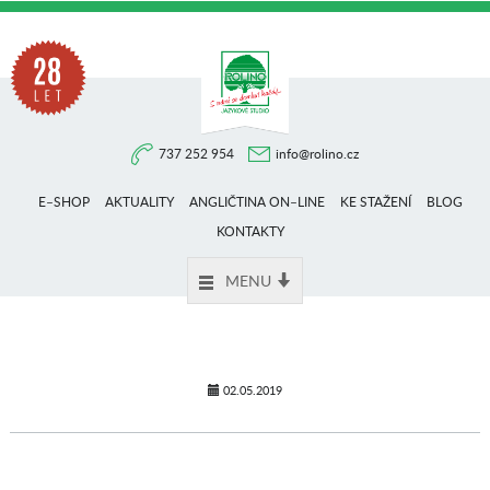
Na
737 252 954
info@rolino.cz
trhu
E–SHOP
AKTUALITY
ANGLIČTINA ON–LINE
KE STAŽENÍ
BLOG
více
KONTAKTY
MENU
než
28
02.05.2019
let