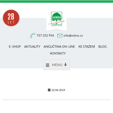
Na
737 252 954
info@rolino.cz
trhu
E–SHOP
AKTUALITY
ANGLIČTINA ON–LINE
KE STAŽENÍ
BLOG
více
KONTAKTY
MENU
než
28
23.04.2019
let