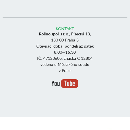
KONTAKT
Rolino spol. s r. o.
, Písecká 13,
130 00 Praha 3
Otevírací doba: pondělí až pátek
8:00—16:30
IČ: 47123605, značka C 12804
vedená u Městského soudu
v Praze