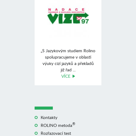
„S Jazykovým studiem Rolino
spolupracujeme v oblasti
výuky cizí jazyků a překladů
již řad ...
VÍCE
Kontakty
®
ROLINO metoda
Rozřazovací test