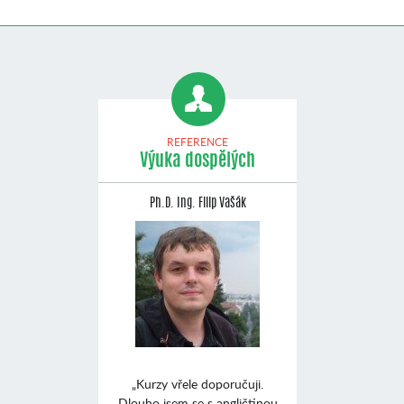
REFERENCE
Výuka dospělých
Ph.D. Ing. Filip Vašák
„Kurzy vřele doporučuji.
Dlouho jsem se s angličtinou