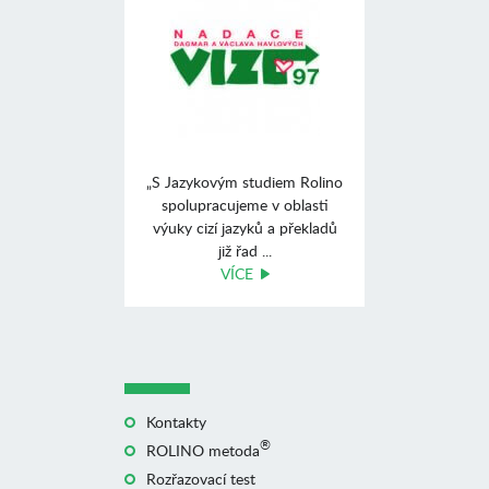
„S Jazykovým studiem Rolino
spolupracujeme v oblasti
výuky cizí jazyků a překladů
již řad ...
VÍCE
Kontakty
®
ROLINO metoda
Rozřazovací test