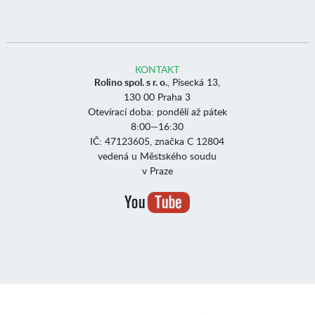
KONTAKT
Rolino spol. s r. o.
, Písecká 13,
130 00 Praha 3
Otevírací doba: pondělí až pátek
8:00—16:30
IČ: 47123605, značka C 12804
vedená u Městského soudu
v Praze