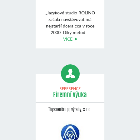
„Jazykové studio ROLINO
začala navštěvovat má
nejstarší dcera cca v roce
2000. Díky metod ...
VÍCE
REFERENCE
Firemní výuka
ThyssenKrupp výtahy, s.r.o.