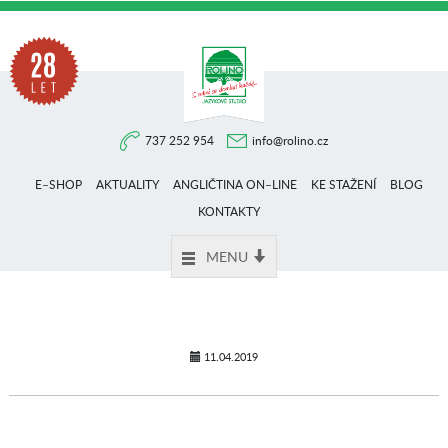
Na
737 252 954
info@rolino.cz
trhu
E–SHOP
AKTUALITY
ANGLIČTINA ON–LINE
KE STAŽENÍ
BLOG
více
KONTAKTY
MENU
než
28
11.04.2019
let