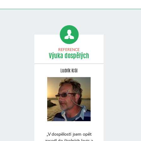
REFERENCE
Výuka dospělých
Ludvík Král
„V dospělosti jsem opět
zasedl do školních lavic a