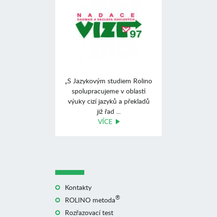
„S Jazykovým studiem Rolino
spolupracujeme v oblasti
výuky cizí jazyků a překladů
již řad ...
VÍCE
Kontakty
®
ROLINO metoda
Rozřazovací test