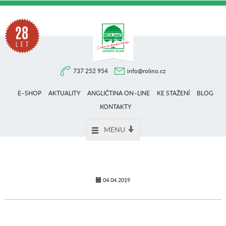
Na
737 252 954
info@rolino.cz
trhu
E–SHOP
AKTUALITY
ANGLIČTINA ON–LINE
KE STAŽENÍ
BLOG
více
KONTAKTY
MENU
než
28
04.04.2019
let