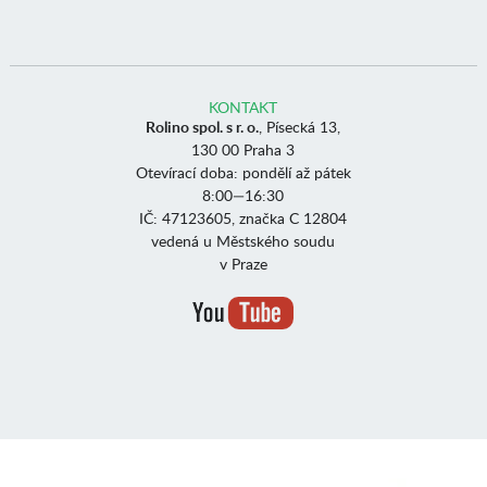
KONTAKT
Rolino spol. s r. o.
, Písecká 13,
130 00 Praha 3
Otevírací doba: pondělí až pátek
8:00—16:30
IČ: 47123605, značka C 12804
vedená u Městského soudu
v Praze