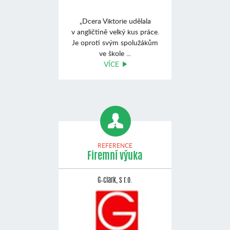
„Dcera Viktorie udělala
v angličtině velký kus práce.
Je oproti svým spolužákům
ve škole ...
VÍCE
REFERENCE
Firemní výuka
G–clark, s r.o.