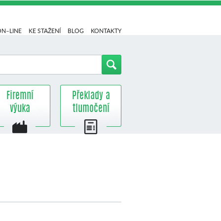
ON–LINE
KE STAŽENÍ
BLOG
KONTAKTY
Firemní
Překlady a
výuka
tlumočení