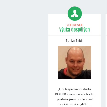
REFERENCE
Výuka dospělých
Bc. Jan Balvín
„Do Jazykového studia
ROLINO jsem začal chodit,
protože jsem potřeboval
oprášit mojí angličti ...