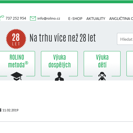
737 252 954
info@rolino.cz
E–SHOP
AKTUALITY
ANGLIČTINA 
Na trhu více než 28 let
ROLINO
Výuka
Výuka
®
metoda
dospělých
dětí
11.02.2019