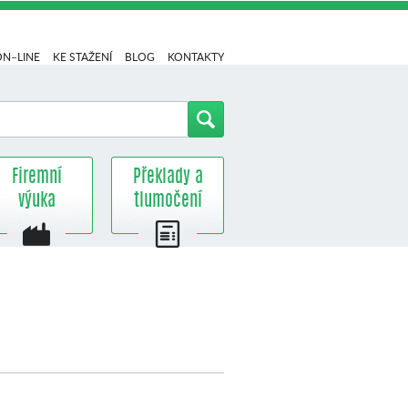
ON–LINE
KE STAŽENÍ
BLOG
KONTAKTY
Firemní
Překlady a
výuka
tlumočení