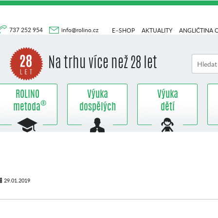
737 252 954
info@rolino.cz
E–SHOP
AKTUALITY
ANGLIČTINA 
Na trhu více než 28 let
ROLINO
Výuka
Výuka
®
metoda
dospělých
dětí
29.01.2019