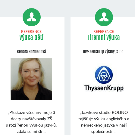
REFERENCE
REFERENCE
Výuka dětí
Firemní výuka
Renata Hofmanová
ThyssenKrupp výtahy, s.r.o.
„Přestože všechny moje 3
„Jazykové studio ROLINO
dcery navštěvovaly ZŠ
zajišťuje výuku anglického a
s rozšířenou výukou jazyků,
německého jazyka v naší
zdála se mi šk ...
společnosti ...