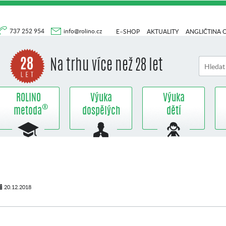
737 252 954
info@rolino.cz
E–SHOP
AKTUALITY
ANGLIČTINA 
Na trhu více než 28 let
ROLINO
Výuka
Výuka
®
metoda
dospělých
dětí
20.12.2018