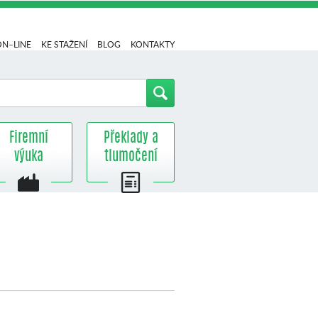
ON–LINE
KE STAŽENÍ
BLOG
KONTAKTY
Firemní
Překlady a
výuka
tlumočení