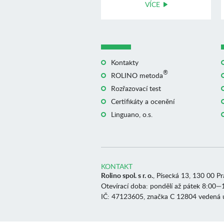
VÍCE
Kontakty
®
ROLINO metoda
Rozřazovací test
Certifikáty a ocenění
Linguano, o.s.
KONTAKT
Rolino spol. s r. o.
, Písecká 13, 130 00 P
Otevírací doba: pondělí až pátek 8:00—
IČ: 47123605, značka C 12804 vedená 