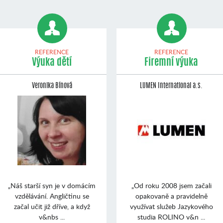
REFERENCE
REFERENCE
Výuka dětí
Firemní výuka
Veronika Bínová
LUMEN International a.s.
„Náš starší syn je v domácím
„Od roku 2008 jsem začali
vzdělávání. Angličtinu se
opakovaně a pravidelně
začal učit již dříve, a když
využívat služeb Jazykového
v&nbs ...
studia ROLINO v&n ...