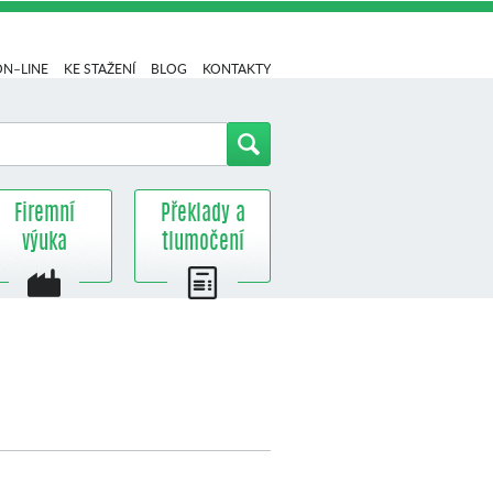
ON–LINE
KE STAŽENÍ
BLOG
KONTAKTY
Firemní
Překlady a
výuka
tlumočení