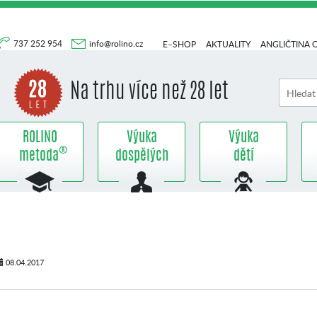
737 252 954
info@rolino.cz
E–SHOP
AKTUALITY
ANGLIČTINA 
Na trhu více než 28 let
ROLINO
Výuka
Výuka
®
metoda
dospělých
dětí
08.04.2017