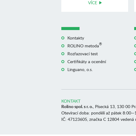
VÍCE
Kontakty
®
ROLINO metoda
Rozřazovací test
Certifikáty a ocenění
Linguano, o.s.
KONTAKT
Rolino spol. s r. o.
, Písecká 13, 130 00 P
Otevírací doba: pondělí až pátek 8:00—
IČ: 47123605, značka C 12804 vedená 