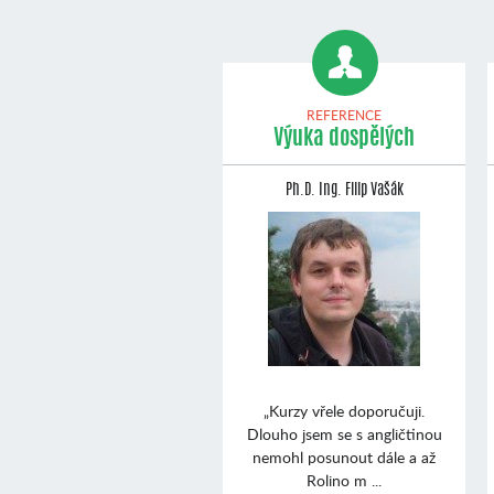
REFERENCE
Výuka dospělých
Ph.D. Ing. Filip Vašák
„Kurzy vřele doporučuji.
Dlouho jsem se s angličtinou
nemohl posunout dále a až
Rolino m ...