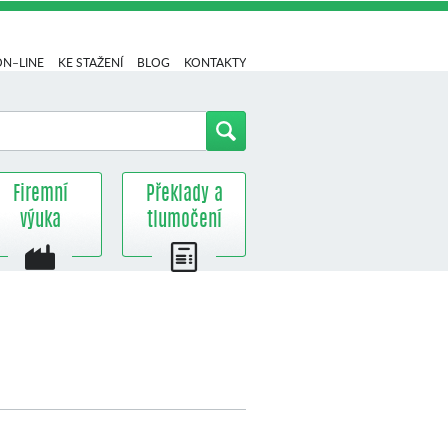
ON–LINE
KE STAŽENÍ
BLOG
KONTAKTY
Firemní
Překlady a
výuka
tlumočení