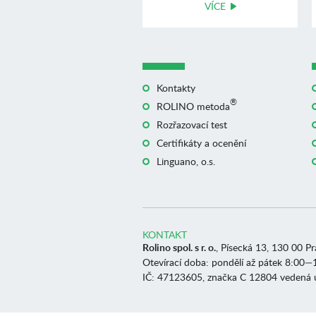
VÍCE
Kontakty
®
ROLINO metoda
Rozřazovací test
Certifikáty a ocenění
Linguano, o.s.
KONTAKT
Rolino spol. s r. o.
, Písecká 13, 130 00 P
Otevírací doba: pondělí až pátek 8:00—
IČ: 47123605, značka C 12804 vedená 