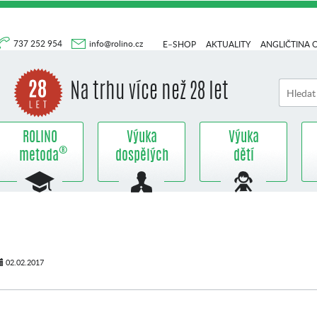
737 252 954
info@rolino.cz
E–SHOP
AKTUALITY
ANGLIČTINA 
Na trhu více než 28 let
ROLINO
Výuka
Výuka
®
metoda
dospělých
dětí
02.02.2017