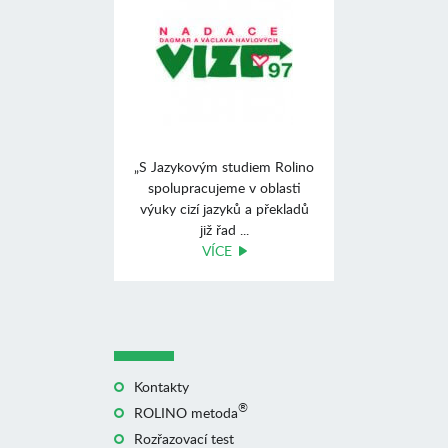
„S Jazykovým studiem Rolino
spolupracujeme v oblasti
výuky cizí jazyků a překladů
již řad ...
VÍCE
Kontakty
®
ROLINO metoda
Rozřazovací test