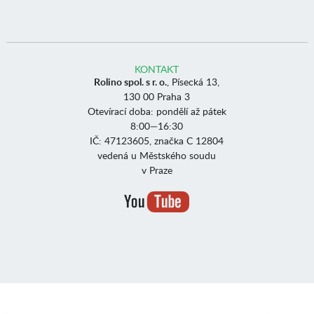
KONTAKT
Rolino spol. s r. o.
, Písecká 13,
130 00 Praha 3
Otevírací doba: pondělí až pátek
8:00—16:30
IČ: 47123605, značka C 12804
vedená u Městského soudu
v Praze