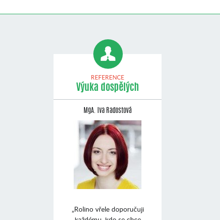
REFERENCE
Výuka dospělých
MgA. Iva Radostová
„Rolino vřele doporučuji
každému, kdo se chce