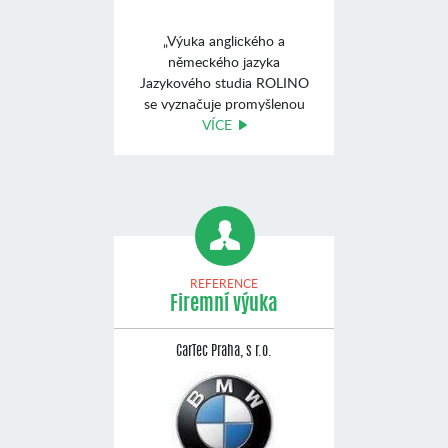
„Výuka anglického a
německého jazyka
Jazykového studia ROLINO
se vyznačuje promyšlenou
koncep ...
VÍCE
REFERENCE
Firemní výuka
CarTec Praha, s r.o.