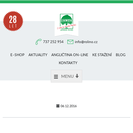
Na
737 252 954
info@rolino.cz
trhu
E–SHOP
AKTUALITY
ANGLIČTINA ON–LINE
KE STAŽENÍ
BLOG
více
KONTAKTY
MENU
než
28
06.12.2016
let