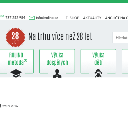
737 252 954
info@rolino.cz
E–SHOP
AKTUALITY
ANGLIČTINA 
Na trhu více než 28 let
ROLINO
Výuka
Výuka
®
metoda
dospělých
dětí
29.09.2016