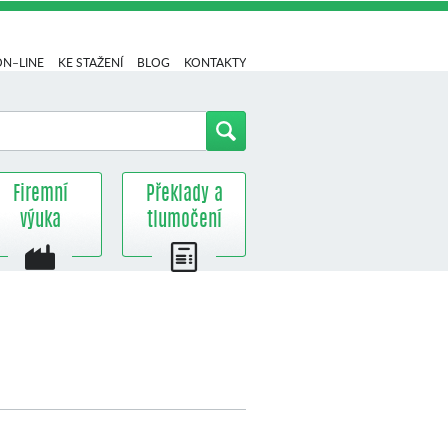
ON–LINE
KE STAŽENÍ
BLOG
KONTAKTY
Firemní
Překlady a
výuka
tlumočení