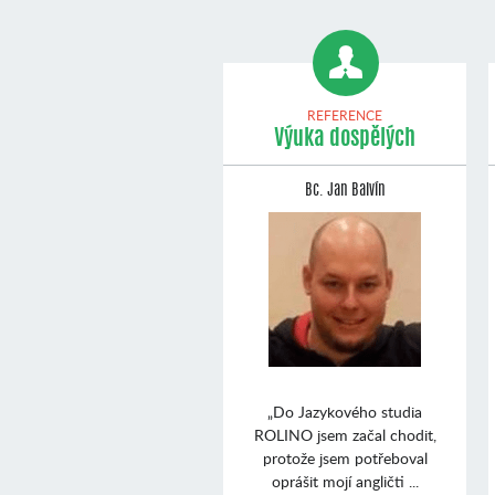
REFERENCE
Výuka dospělých
Bc. Jan Balvín
„Do Jazykového studia
ROLINO jsem začal chodit,
protože jsem potřeboval
oprášit mojí angličti ...