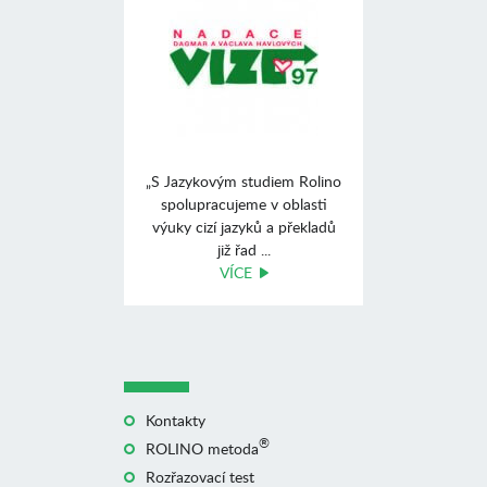
„S Jazykovým studiem Rolino
spolupracujeme v oblasti
výuky cizí jazyků a překladů
již řad ...
VÍCE
Kontakty
®
ROLINO metoda
Rozřazovací test