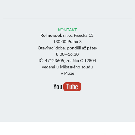
KONTAKT
Rolino spol. s r. o.
, Písecká 13,
130 00 Praha 3
Otevírací doba: pondělí až pátek
8:00—16:30
IČ: 47123605, značka C 12804
vedená u Městského soudu
v Praze