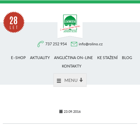
Na
737 252 954
info@rolino.cz
trhu
E–SHOP
AKTUALITY
ANGLIČTINA ON–LINE
KE STAŽENÍ
BLOG
více
KONTAKTY
MENU
než
28
23.09.2016
let