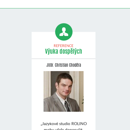
REFERENCE
Výuka dospělých
JUDr. Christian Choděra
„Jazykové studio ROLINO
mohu vřele doporučit.