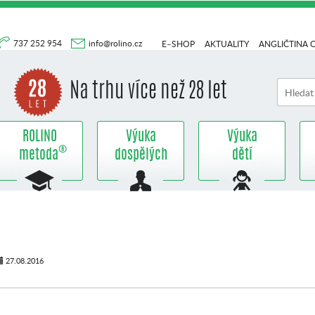
737 252 954
info@rolino.cz
E–SHOP
AKTUALITY
ANGLIČTINA 
Na trhu více než 28 let
ROLINO
Výuka
Výuka
®
metoda
dospělých
dětí
27.08.2016