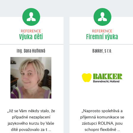
REFERENCE
REFERENCE
Výuka dětí
Firemní výuka
Ing. Dana Huňková
Bakker, s r.o.
„Již se Vám někdy stalo, že
„Naprosto spolehlivá a
případné nezaplacení
příjemná komunikace se
jazykového kurzu by Vaše
zástupci ROLINA, jsou
dítě považovalo za t ...
schopni flexibilně ...