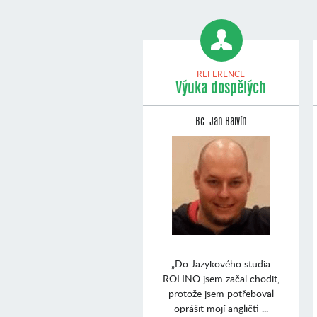
REFERENCE
Výuka dospělých
Bc. Jan Balvín
„Do Jazykového studia
ROLINO jsem začal chodit,
protože jsem potřeboval
oprášit mojí angličti ...