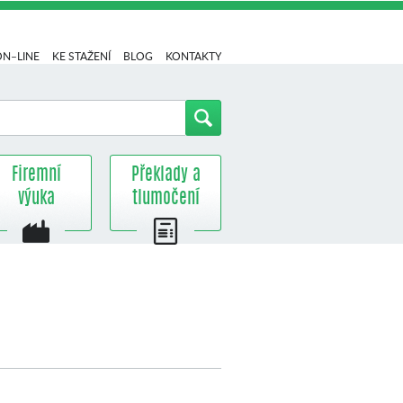
ON–LINE
KE STAŽENÍ
BLOG
KONTAKTY
Firemní
Překlady a
výuka
tlumočení