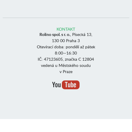
KONTAKT
Rolino spol. s r. o.
, Písecká 13,
130 00 Praha 3
Otevírací doba: pondělí až pátek
8:00—16:30
IČ: 47123605, značka C 12804
vedená u Městského soudu
v Praze