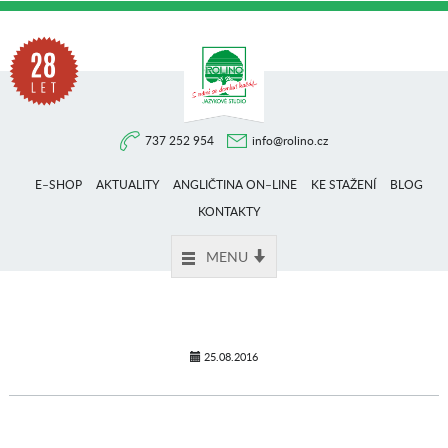
Na
737 252 954
info@rolino.cz
trhu
E–SHOP
AKTUALITY
ANGLIČTINA ON–LINE
KE STAŽENÍ
BLOG
více
KONTAKTY
MENU
než
28
25.08.2016
let