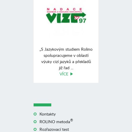
„S Jazykovým studiem Rolino
spolupracujeme v oblasti
výuky cizí jazyků a překladů
již řad ...
VÍCE
Kontakty
®
ROLINO metoda
Rozřazovací test