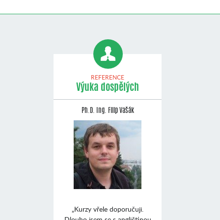
REFERENCE
Výuka dospělých
Ph.D. Ing. Filip Vašák
„Kurzy vřele doporučuji.
Dlouho jsem se s angličtinou