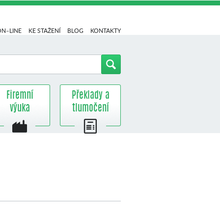
ON–LINE
KE STAŽENÍ
BLOG
KONTAKTY
Firemní
Překlady a
výuka
tlumočení