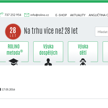
737 252 954
info@rolino.cz
E–SHOP
AKTUALITY
ANGLIČTINA 
Na trhu více než 28 let
ROLINO
Výuka
Výuka
®
metoda
dospělých
dětí
17.05.2016