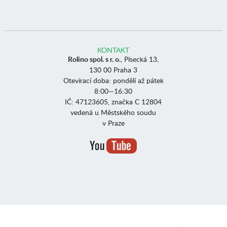
KONTAKT
Rolino spol. s r. o.
, Písecká 13,
130 00 Praha 3
Otevírací doba: pondělí až pátek
8:00—16:30
IČ: 47123605, značka C 12804
vedená u Městského soudu
v Praze