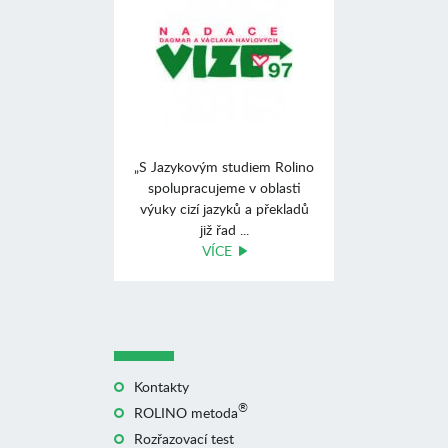
„S Jazykovým studiem Rolino
spolupracujeme v oblasti
výuky cizí jazyků a překladů
již řad ...
VÍCE
Kontakty
®
ROLINO metoda
Rozřazovací test