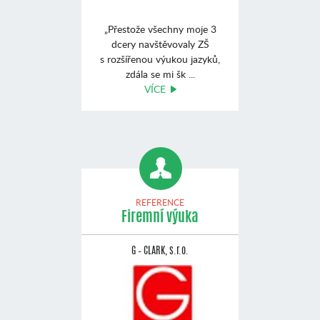
„Přestože všechny moje 3
dcery navštěvovaly ZŠ
s rozšířenou výukou jazyků,
zdála se mi šk ...
VÍCE
REFERENCE
Firemní výuka
G – CLARK, s.r.o.