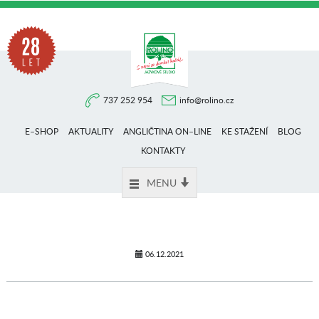
Na
737 252 954
info@rolino.cz
trhu
E–SHOP
AKTUALITY
ANGLIČTINA ON–LINE
KE STAŽENÍ
BLOG
více
KONTAKTY
MENU
než
28
06.12.2021
let