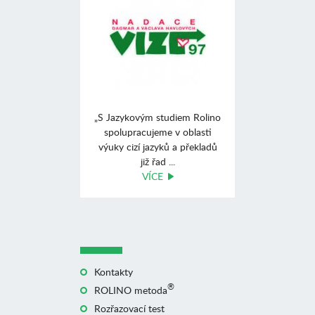
„S Jazykovým studiem Rolino
spolupracujeme v oblasti
výuky cizí jazyků a překladů
již řad ...
VÍCE
Kontakty
®
ROLINO metoda
Rozřazovací test