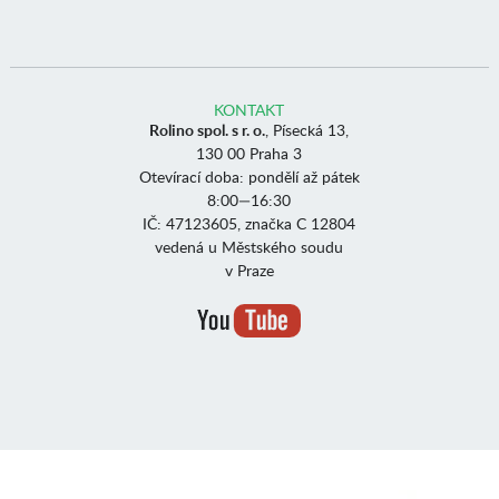
KONTAKT
Rolino spol. s r. o.
, Písecká 13,
130 00 Praha 3
Otevírací doba: pondělí až pátek
8:00—16:30
IČ: 47123605, značka C 12804
vedená u Městského soudu
v Praze