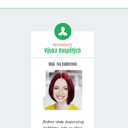
REFERENCE
Výuka dospělých
MgA. Iva Radostová
„Rolino vřele doporučuji
každému, kdo se chce