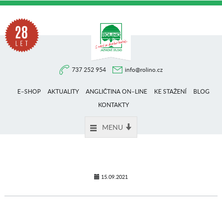
Na
737 252 954
info@rolino.cz
trhu
E–SHOP
AKTUALITY
ANGLIČTINA ON–LINE
KE STAŽENÍ
BLOG
více
KONTAKTY
MENU
než
28
15.09.2021
let